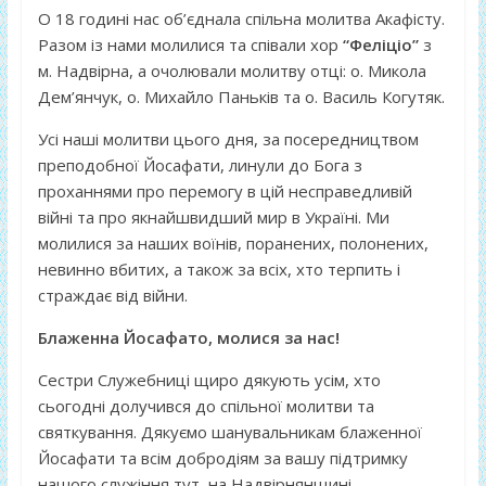
О 18 годині нас об’єднала спільна молитва Акафісту.
Разом із нами молилися та співали хор
“Феліціо”
з
м. Надвірна, а очолювали молитву отці: о. Микола
Дем’янчук, о. Михайло Паньків та о. Василь Когутяк.
Усі наші молитви цього дня, за посередництвом
преподобної Йосафати, линули до Бога з
проханнями про перемогу в цій несправедливій
війні та про якнайшвидший мир в Україні. Ми
молилися за наших воїнів, поранених, полонених,
невинно вбитих, а також за всіх, хто терпить і
страждає від війни.
Блаженна Йосафато, молися за нас!
Сестри Служебниці щиро дякують усім, хто
сьогодні долучився до спільної молитви та
святкування. Дякуємо шанувальникам блаженної
Йосафати та всім добродіям за вашу підтримку
нашого служіння тут, на Надвірнянщині.