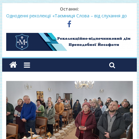
Останні:
Фундамент у вересні 2026
Одноденні реколекції «Таємниця Слова – від слухання до
переміни»
Фундамент у грудні 2026
Lectio Divina – єв.Матея 2026
Нове життя в Христі – осінь 2026