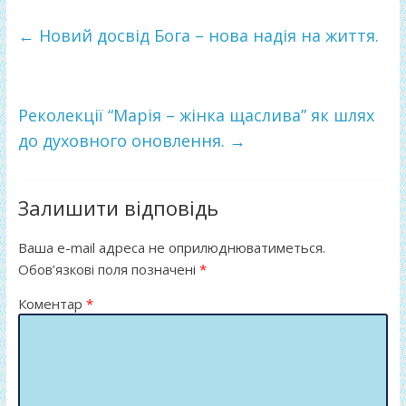
e
itt
ді
b
er
л
←
Новий досвід Бога – нова надія на життя.
o
и
o
т
k
и
Реколекції “Марія – жінка щаслива” як шлях
до духовного оновлення.
→
ся
Залишити відповідь
Ваша e-mail адреса не оприлюднюватиметься.
Обов’язкові поля позначені
*
Коментар
*