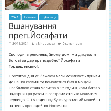
2024
Новини
Публікації
Вшанування
преп.Йосафати
20/11/2024
с Мирослава
0 коментарів
Сьогодні в реколекційному домі ми дякували
Богові за дар преподобної Йосафати
Гордашевської.
Протягом дня усі бажаючі мали можливість прийти
до нашої каплиці та помолитися біля її мощей.
Особливою стала молитва о 15 годині, коли багато
надвірнянців разом із сестрами спільно молилися
вервицю. О 16 годині відбувся урочистий молебен
на честь преподобної Йосафати.