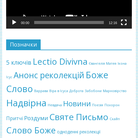
00:00
12:16
Позначки
Lectio Divivna
5 ключів
Євангелія Матея
Ікона
Боже
Анонс реколекцій
Ісус
Слово
Варрава
Віра в Ісуса
Доброта
Забобони
Марновірство
Надвірна
Новини
Невдвча
Поезія
Похорон
Святе Письмо
Роздуми
Притчі
Скайп
Слово Боже
одноденні реколекції