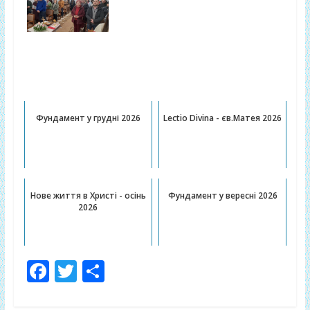
Публікації, котрі можуть Вас
зацікавити:
Фундамент у грудні 2026
Lectio Divina - єв.Матея 2026
Нове життя в Христі - осінь
Фундамент у вересні 2026
2026
F
T
П
ac
w
о