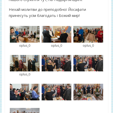
Нехай молитви до преподобної Йосафати
принесуть усім благодать і Божий мир!
oplus_0
oplus_0
oplus_0
oplus_0