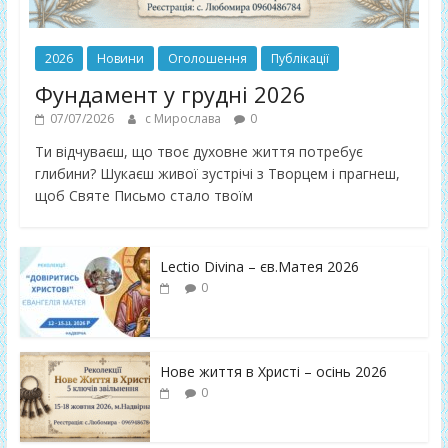
2026
Новини
Оголошення
Публікації
Фундамент у грудні 2026
07/07/2026
с Мирослава
0
Ти відчуваєш, що твоє духовне життя потребує
глибини? Шукаєш живої зустрічі з Творцем і прагнеш,
щоб Святе Письмо стало твоїм
Lectio Divina – єв.Матея 2026
0
Нове життя в Христі – осінь 2026
0