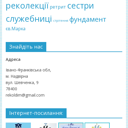
реколекції
сестри
ретрит
служебниці
фундамент
стрітення
єв.Марка
Знайдіть нас
Адреса
Івано-Франківська обл,
м. Надвірна
вул. Шевченка, 9
78400
rekoldim@gmail.com
Інтернет-посилання: