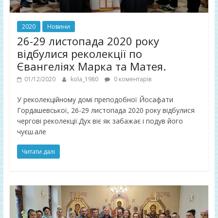
2020
Новини
26-29 листопада 2020 року
відбулися реколекції по
Євангеліях Марка та Матея.
01/12/2020
kola_1980
0 коментарів
У реколекційному домі преподобної Йосафати
Гордашевської, 26-29 листопада 2020 року відбулися
чергові реколекції.Дух віє як забажає і подув його
чуєш.але
Читати далі