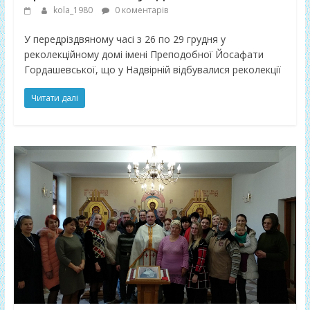
kola_1980
0 коментарів
У передріздвяному часі з 26 по 29 грудня у
реколекційному домі імені Преподобної Йосафати
Гордашевської, що у Надвірній відбувалися реколекції
Читати далі