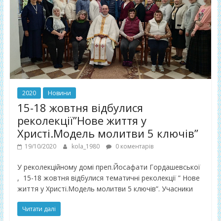
2020
Новини
15-18 жовтня відбулися
реколекції”Нове життя у
Христі.Модель молитви 5 ключів”
19/10/2020
kola_1980
0 коментарів
У реколекційному домі преп.Йосафати Гордашевської
, 15-18 жовтня відбулися тематичні реколекції ” Нове
життя у Христі.Модель молитви 5 ключів”. Учасники
Читати далі