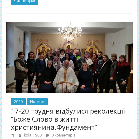
Читати далі
2020
Новини
17-20 грудня відбулися реколекції
“Боже Слово в житті
християнина.Фундамент”
kola_1980
0 коментарів