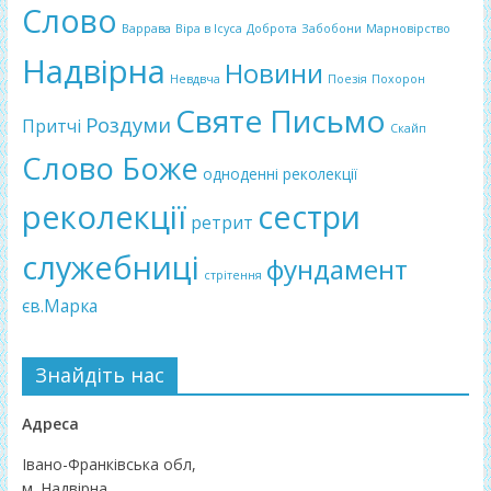
Слово
Варрава
Віра в Ісуса
Доброта
Забобони
Марновірство
Надвірна
Новини
Невдвча
Поезія
Похорон
Святе Письмо
Роздуми
Притчі
Скайп
Слово Боже
одноденні реколекції
реколекції
сестри
ретрит
служебниці
фундамент
стрітення
єв.Марка
Знайдіть нас
Адреса
Івано-Франківська обл,
м. Надвірна