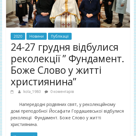
2020
Новини
Публікації
24-27 грудня відбулися
реколекції ” Фундамент.
Боже Слово у житті
християнина”
kola_1980
0 коментарів
Напередодні різдвяних свят, у реколекційному
домі преподобної Йосафати Гордашевської відбулися
реколекції Фундамент. Боже Слово у житті
християнина.