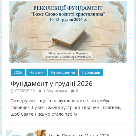
2026
Новини
Оголошення
Публікації
Фундамент у грудні 2026
07/07/2026
с Мирослава
0
Ти відчуваєш, що твоє духовне життя потребує
глибини? Шукаєш живої зустрічі з Творцем і прагнеш,
щоб Святе Письмо стало твоїм
Lectio Divina – єв.Матея 2026