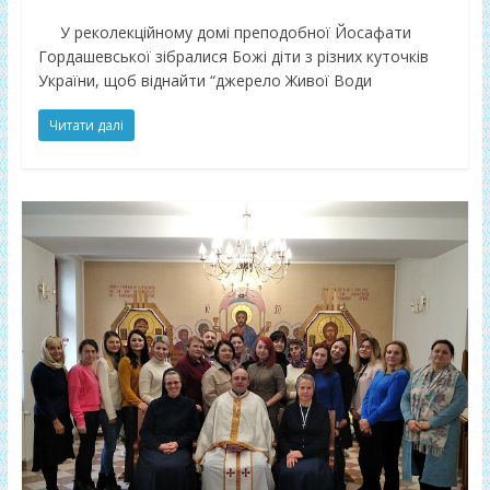
У реколекційному домі преподобної Йосафати
Гордашевської зібралися Божі діти з різних куточків
України, щоб віднайти “джерело Живої Води
Читати далі