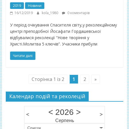
2019
Новини
16/12/2019
kola_1980
0 коментарів
У період очікування Спасителя світу,у реколекційному
центрі преподобної Йосафати Гордашевської
відбувалися реколекції “Нове творіння у
Христі.Молитва 5 ключів”. Учасники прибули
Читати далі
Сторінка 1 із 2
1
2
»
Календар подій та реколецій
<
2026
>
<
>
Серпень
Список