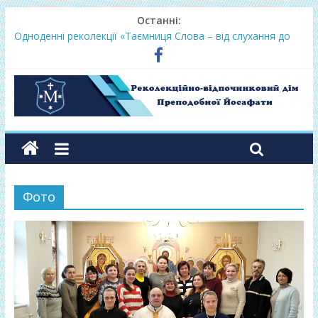
Останні:
Фундамент у вересні 2026
Одноденні реколекції «Таємниця Слова – від слухання до
переміни»
Фундамент у грудні 2026
Lectio Divina – єв.Матея 2026
Нове життя в Христі – осінь 2026
Фото