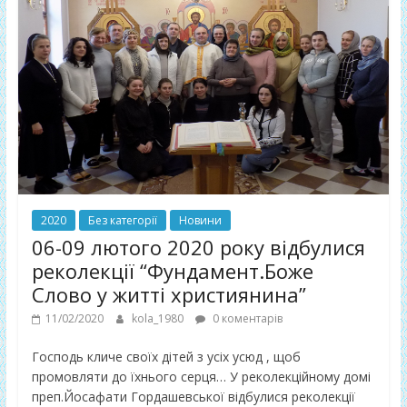
2020
Без категорії
Новини
06-09 лютого 2020 року відбулися
реколекції “Фундамент.Боже
Слово у житті християнина”
11/02/2020
kola_1980
0 коментарів
Господь кличе своїх дітей з усіх усюд , щоб
промовляти до їхнього серця… У реколекційному домі
преп.Йосафати Гордашевської відбулися реколекції