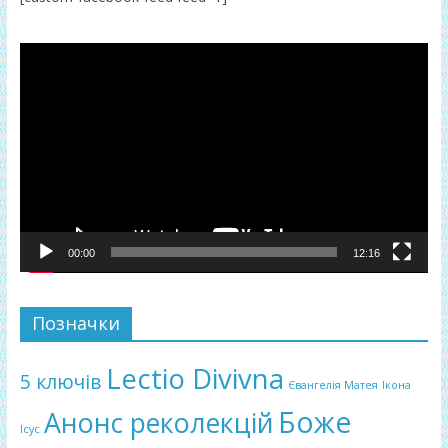
Відеопрогравач
00:00
12:16
Позначки
Lectio Divivna
5 ключів
Євангелія Матея
Ікона
Боже
Анонс реколекцій
Ісус