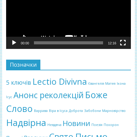
00:00
12:16
Позначки
Lectio Divivna
5 ключів
Євангелія Матея
Ікона
Боже
Анонс реколекцій
Ісус
Слово
Варрава
Віра в Ісуса
Доброта
Забобони
Марновірство
Надвірна
Новини
Невдвча
Поезія
Похорон
Святе Письмо