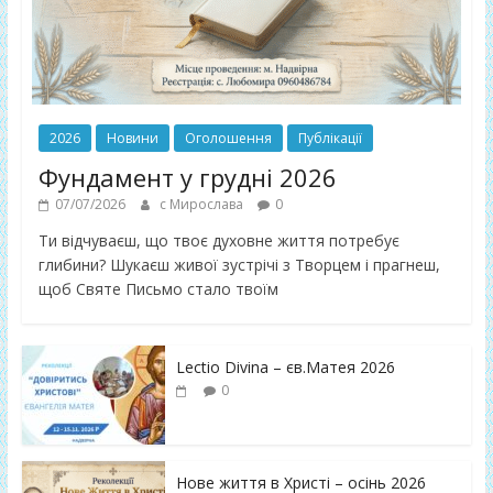
2026
Новини
Оголошення
Публікації
Фундамент у грудні 2026
07/07/2026
с Мирослава
0
Ти відчуваєш, що твоє духовне життя потребує
глибини? Шукаєш живої зустрічі з Творцем і прагнеш,
щоб Святе Письмо стало твоїм
Lectio Divina – єв.Матея 2026
0
Нове життя в Христі – осінь 2026