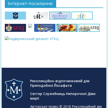
Інтернет-посилання:
Реколекційно-відпочинковий дім
Преподобної Йосафати
Сестер Служебниць Непорочної Діви
марії
Авторське право © 2018
Реколекційний дім