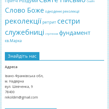
Роздуми
Притчі
Скайп
Слово Боже
одноденні реколекції
реколекції
сестри
ретрит
служебниці
фундамент
стрітення
єв.Марка
Знайдіть нас
Адреса
Івано-Франківська обл,
м. Надвірна
вул. Шевченка, 9
78400
rekoldim@gmail.com