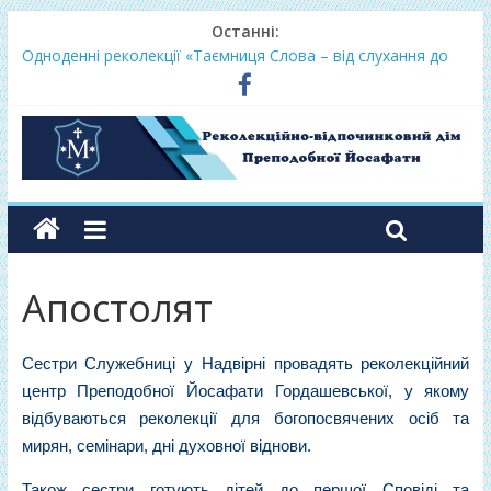
Останні:
Одноденні реколекції «Таємниця Слова – від слухання до
переміни»
Фундамент у грудні 2026
Lectio Divina – єв.Матея 2026
Нове життя в Христі – осінь 2026
Фундамент у вересні 2026
Апостолят
Сестри Служебниці у Надвірні провадять реколекційний
центр Преподобної Йосафати Гордашевської, у якому
відбуваються реколекції для богопосвячених осіб та
мирян, семінари, дні духовної віднови.
Також сестри готують дітей до першої Сповіді та