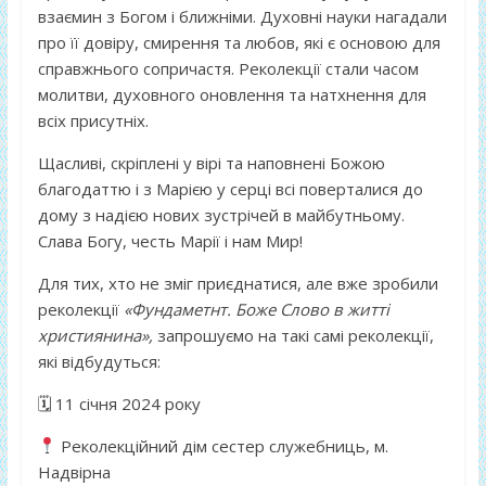
взаємин з Богом і ближніми. Духовні науки нагадали
про її довіру, смирення та любов, які є основою для
справжнього сопричастя. Реколекції стали часом
молитви, духовного оновлення та натхнення для
всіх присутніх.
Щасливі, скріплені у вірі та наповнені Божою
благодаттю і з Марією у серці всі поверталися до
дому з надією нових зустрічей в майбутньому.
Слава Богу, честь Марії і нам Мир!
Для тих, хто не зміг приєднатися, але вже зробили
реколекції
«Фундаметнт. Боже Слово в житті
християнина»,
запрошуємо на такі самі реколекції,
які відбудуться:
🗓 11 січня 2024 року
Реколекційний дім сестер служебниць, м.
Надвірна