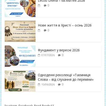
Lectio Divina – єв.Матея 2026
0
Нове життя в Христі – осінь 2026
0
Фундамент у вересні 2026
0
07/07/2026
Одноденні реколекції «Таємниця
Слова – від слухання до переміни»
0
15/06/2026
[custom-facebook-feed feed=1]