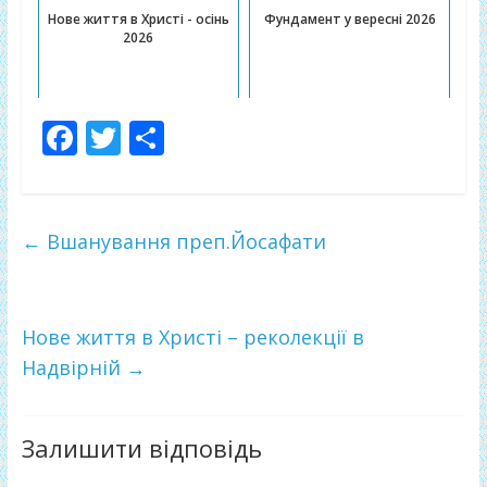
Нове життя в Христі - осінь
Фундамент у вересні 2026
2026
F
T
П
ac
w
о
e
itt
ді
b
er
л
←
Вшанування преп.Йосафати
o
и
o
т
k
и
Нове життя в Христі – реколекції в
Надвірній
→
ся
Залишити відповідь