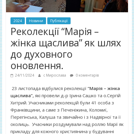
2024
Новини
Публікації
Реколекції “Марія –
жінка щаслива” як шлях
до духовного
оновлення.
24/11/2024
с Мирослава
0 коментарів
23 листопада відбулися реколекції
“Марія – жінка
щаслива”,
які провели д-р Ірина Сашко та о.Сергій
Хитрий. Учасниками реколекцій були 41 особа з
Франківщини, а саме з Печеніжина, Коломиї,
Перегінська, Калуша та звичайно і з Надвірної та її
околиць. Учасники роздумували над роллю Марії як
прикладу для кожного християнина у будуванні