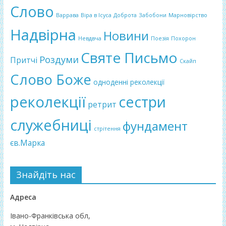
Слово
Варрава
Віра в Ісуса
Доброта
Забобони
Марновірство
Надвірна
Новини
Невдвча
Поезія
Похорон
Святе Письмо
Роздуми
Притчі
Скайп
Слово Боже
одноденні реколекції
реколекції
сестри
ретрит
служебниці
фундамент
стрітення
єв.Марка
Знайдіть нас
Адреса
Івано-Франківська обл,