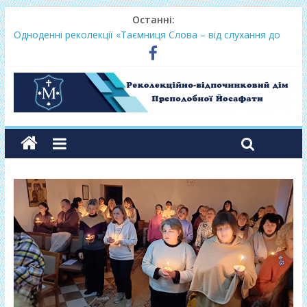
Останні:
Одноденні реколекції «Таємниця Слова – від слухання до
переміни»
Фундамент у грудні 2026
Lectio Divina – єв.Матея 2026
Нове життя в Христі – осінь 2026
Фундамент у вересні 2026