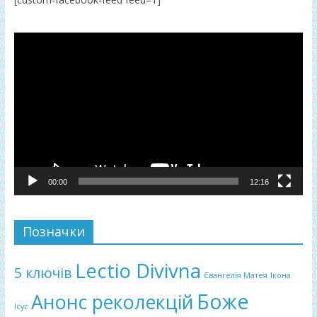
Відеопрогравач
00:00
12:16
Позначки
Lectio Divivna
5 ключів
Євангелія Матея
Ікона
Боже
Анонс реколекцій
Ісус