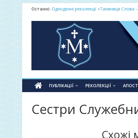
Останні:
Одноденні реколекції «Таємниця Слова –
Фундамент у грудні 2026
Lectio Divina – єв.Матея 2026
Нове життя в Христі – осінь 2026
Фундамент у вересні 2026
ПУБЛІКАЦІЇ
РЕКОЛЕКЦІЇ
АПОС
Сестри Служебн
Схожі 