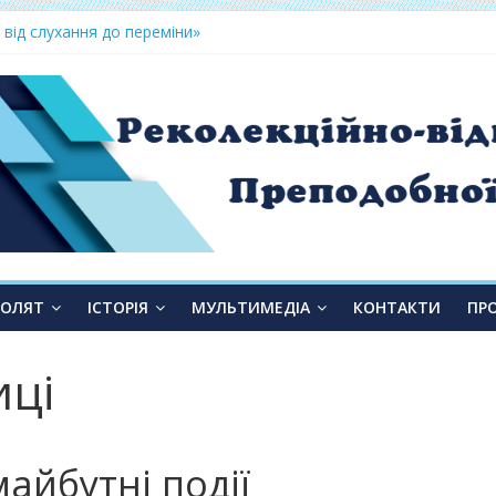
 від слухання до переміни»
ТОЛЯТ
ІСТОРІЯ
МУЛЬТИМЕДІА
КОНТАКТИ
ПР
иці
майбутні події