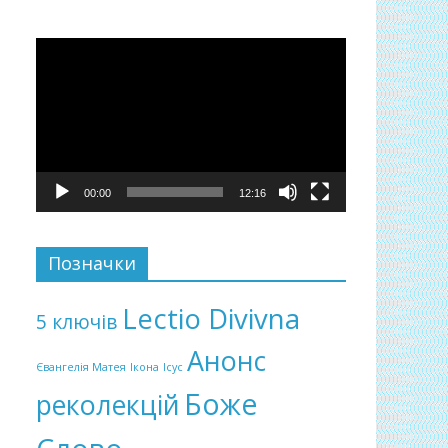
Відеопрогравач
00:00
12:16
Позначки
Lectio Divivna
5 ключів
Анонс
Євангелія Матея
Ікона
Ісус
Боже
реколекцій