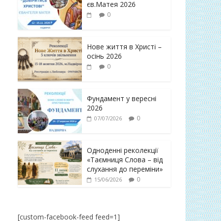
єв.Матея 2026
0
Нове життя в Христі –
осінь 2026
0
Фундамент у вересні
2026
0
07/07/2026
Одноденні реколекції
«Таємниця Слова – від
слухання до переміни»
0
15/06/2026
[custom-facebook-feed feed=1]