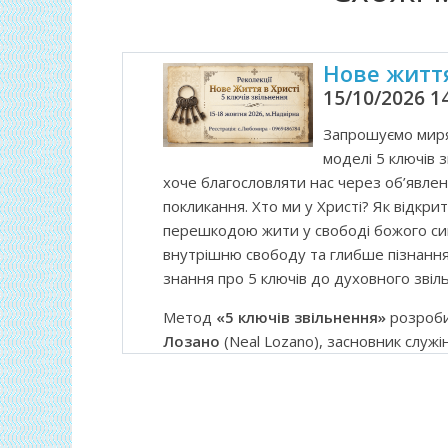
Нове життя
15/10/2026 14
Запрошуємо миря
моделі 5 ключів з
хоче благословляти нас через об’явлен
покликання. Хто ми у Христі? Як відкр
перешкодою жити у свободі божого син
внутрішню свободу та глибше пізнання 
знання про 5 ключів до духовного звіл
Метод
«5 ключів звільнення»
розроби
Лозано
(Neal Lozano), засновник служ
Надихаючі духовні науки, час для особи
Літургія,
тиша
та можливість поговорит
поверхню. – Все це в часі наших реколе