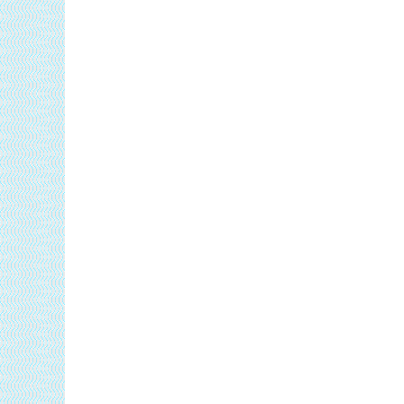
Одна умова
– ви повинні бути вже піс
Реколекції починаються у четвер, поча
Завершення в неділю обідом.
Попередня реєстрація обов’язкова.
Контакти для реєстрації:
с. Любом
або
тисни тут