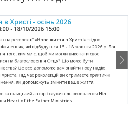
 в Христі - осінь 2026
:00 - 18/10/2026 15:00
н на реколекції «
Нове життя в Христі
» згідно
вільнення», які відбудуться 15 - 18 жовтня 2026 р. Бог
ня того, ким ми є, щоб ми могли виконати своє
итися на благословення Отця? Що може бути
івства? Це все допоможе вам знайти нову надію,
Христа. Під час реколекцій ви отримаєте практичні
ьнення, які допоможуть змінити ваше життя.
в католицький автор і служитель визволення
Ніл
іння
Heart of the Father Ministries
.
стої молитви та роздумів, спільна молитва і
и про те, що торкається серця і випливає на
кцій.