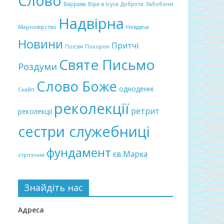
Слово
Варрава
Віра в Ісуса
Доброта
Забобони
Надвірна
Марновірство
Невдвча
Новини
Притчі
Поезія
Похорон
Святе Письмо
Роздуми
Слово Боже
одноденні
Скайп
реколекції
ретрит
реколекції
сестри служебниці
фундамент
єв.Марка
стрітення
Знайдіть нас
Адреса