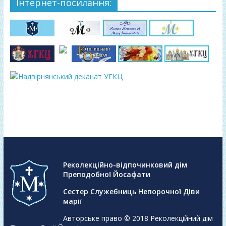
Інтернет-посилання:
Реколекційно-відпочинковий дім
Преподобної Йосафати
Сестер Служебниць Непорочної Діви
марії
Авторське право © 2018
Реколекційний дім