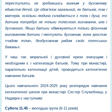
переступити, не зробившись винним у духовному
вбивстві дітей. Це обов’язок загальний, як батьків, так і
матерів, оскільки людина складається з тіла і душі, то
дитина потребує не тільки тілесного виховання, але і
духовного. Якщо батьки обмежуються тільки фізичним
вихованням дитини і нехтують духовним, вона зростає
«чадом тіла», бездуховним рабом своїх плотських
бажань».
У наш час моральної і духовної кризи значущим і
необхідним є і катехизація батьків. Тому при монастирі,
паралельно катехизації дітей, проводиться катехитичне
навчання батьків.
Цього навчального 2024-2025 року розпорядок навчання
катехитичної школи при монастирі Сестер Служебниць у
Надвірні є наступним:
Субота
11.45
– молодша група (6-11 років)