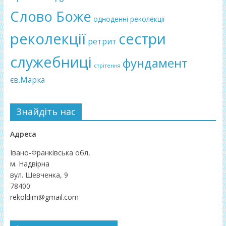
Слово Боже
одноденні реколекції
реколекції
сестри
ретрит
служебниці
фундамент
стрітення
єв.Марка
Знайдіть нас
Адреса
Івано-Франківська обл,
м. Надвірна
вул. Шевченка, 9
78400
rekoldim@gmail.com