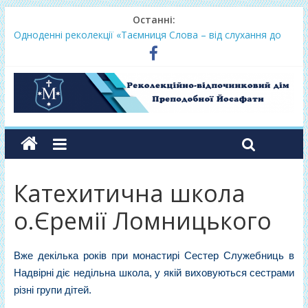
Останні:
Одноденні реколекції «Таємниця Слова – від слухання до
переміни»
Фундамент у грудні 2026
Lectio Divina – єв.Матея 2026
Нове життя в Христі – осінь 2026
Фундамент у вересні 2026
Катехитична школа
о.Єремії Ломницького
Вже декілька років при монастирі Сестер Служебниць в
Надвірні діє недільна школа, у якій виховуються сестрами
різні групи дітей.