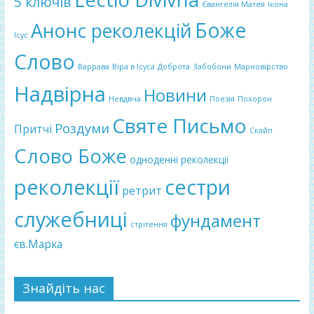
5 ключів
Євангелія Матея
Ікона
Боже
Анонс реколекцій
Ісус
Слово
Варрава
Віра в Ісуса
Доброта
Забобони
Марновірство
Надвірна
Новини
Невдвча
Поезія
Похорон
Святе Письмо
Роздуми
Притчі
Скайп
Слово Боже
одноденні реколекції
реколекції
сестри
ретрит
служебниці
фундамент
стрітення
єв.Марка
Знайдіть нас