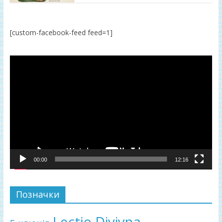
[custom-facebook-feed feed=1]
Відеопрогравач
00:00
12:16
Позначки
Lectio Divivna