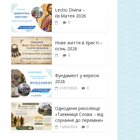
Lectio Divina –
єв.Матея 2026
0
Нове життя в Христі –
осінь 2026
0
Фундамент у вересні
2026
0
07/07/2026
Одноденні реколекції
«Таємниця Слова – від
слухання до переміни»
0
15/06/2026