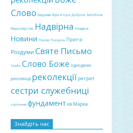
Слово
Варрава
Віра в Ісуса
Доброта
Забобони
Надвірна
Марновірство
Невдвча
Новини
Притчі
Поезія
Похорон
Святе Письмо
Роздуми
Слово Боже
одноденні
Скайп
реколекції
ретрит
реколекції
сестри служебниці
фундамент
єв.Марка
стрітення
Знайдіть нас