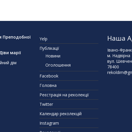
Наша А
м Преподобної
Yelp
Публікації
Івано-Франк
іви марії
м. Надвірна
Новини
вул. Шевчен
йний дім
Оголошення
78400
rekoldim@gm
Facebook
Головна
Реєстрація на реколекції
Twitter
Календар реколекцій
Instagram