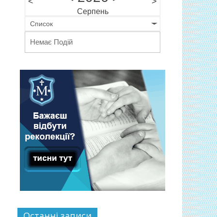
<
>
Серпень
Список
Немає Подій
Останні записи