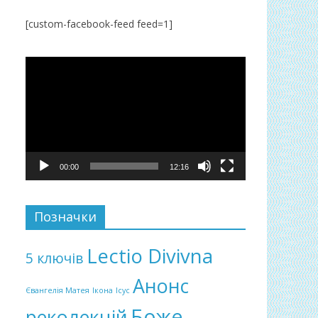
[custom-facebook-feed feed=1]
Відеопрогравач
00:00
12:16
Позначки
Lectio Divivna
5 ключів
Анонс
Євангелія Матея
Ікона
Ісус
Боже
реколекцій