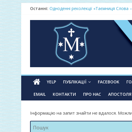
Останні:
Одноденні реколекції «Таємниця Слова –
Фундамент у грудні 2026
Lectio Divina – єв.Матея 2026
Нове життя в Христі – осінь 2026
Фундамент у вересні 2026
YELP
ПУБЛІКАЦІЇ
FACEBOOK
Г
EMAIL
КОНТАКТИ
ПРО НАС
АПОСТОЛЯ
Інформацію на запит знайти не вдалося. Можли