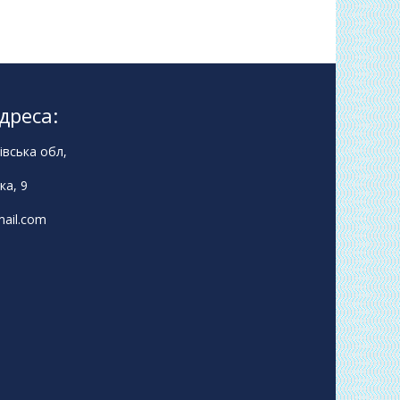
дреса:
івська обл,
ка, 9
ail.com