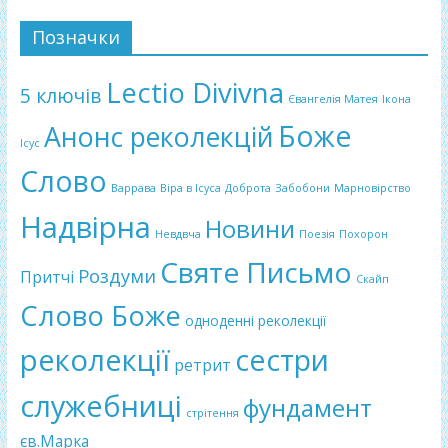
Позначки
Lectio Divivna
5 ключів
Євангелія Матея
Ікона
Боже
Анонс реколекцій
Ісус
Слово
Варрава
Віра в Ісуса
Доброта
Забобони
Марновірство
Надвірна
Новини
Невдвча
Поезія
Похорон
Святе Письмо
Роздуми
Притчі
Скайп
Слово Боже
одноденні реколекції
реколекції
сестри
ретрит
служебниці
фундамент
стрітення
єв.Марка