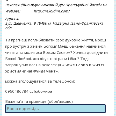
Реколекційно-відпочинковий дім Преподобної йосафати
Website:
http://rekoldim.com/
Адреса:
вул. Шевченка, 9 78400 м. Надвірна Івано-Франківська
обл.
Ти прагнеш поглиблювати своє духовне життя, мрієш
про зустріч з живим Богом? Маєш бажання навчитися
читати та молитися Божим Словом? Хочеш досвідчити
Божої Любові, яка лікує твої рани і біль? Тоді
запрошуємо вас на реколекції
«Боже Слово в житті
християнина! Фундамент»
,
можна зголошуватися за телефоном:
0960486784 с.Любомира
Ваше ім'я та прізвище (обов'язково)