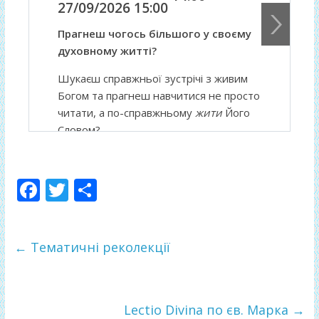
27/09/2026 15:00
Прагнеш чогось більшого у своєму
духовному житті?
Шукаєш справжньої зустрічі з живим
Богом та прагнеш навчитися не просто
читати, а по-справжньому
жити
Його
Словом?
Відчуваєш потребу досвідчити Божу
Любов, яка зцілює рани й повертає
F
T
П
серцю мир?
ac
w
о
Сестри Служебниці щиро запрошують
e
itt
ді
тебе у духовну мандрівку — на
←
Тематичні реколекції
b
er
л
Реколекції «ФУНДАМЕНТ: Боже
Слово в житті християнина»
.
o
и
o
т
Коли:
24–27 вересня 2026 р.
Lectio Divina по єв. Марка
→
Де:
Реколекційний дім сестер