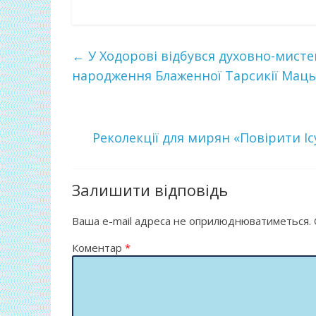
ac
w
о
e
itt
ді
b
er
л
←
У Ходорові відбувся духовно-мистец
o
и
народження Блаженної Тарсикії Маць
o
т
k
и
Реколекції для мирян «Повірити І
ся
Залишити відповідь
Ваша e-mail адреса не оприлюднюватиметься.
Коментар
*