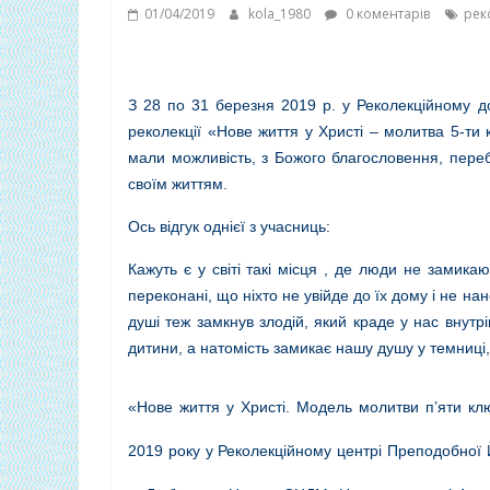
01/04/2019
kola_1980
0 коментарів
рек
З 28 по 31 березня 2019 р. у Реколекційному 
реколекції «Нове життя у Христі – молитва 5-ти к
мали можливість, з Божого благословення, пере
своїм життям.
Ось відгук однієї з учасниць:
Кажуть є у світі такі місця , де люди не замика
переконані, що ніхто не увійде до їх дому і не 
душі теж замкнув злодій, який краде у нас внутріш
дитини, а натомість замикає нашу душу у темниц
«Нове життя у Христі. Модель молитви п’яти клю
2019 року у Реколекційному центрі Преподобної 