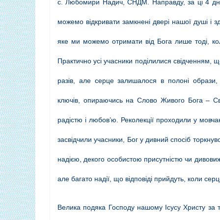
с. Любомири Надич, СНДМ. Направду, за ці 4 дні
можемо відкривати замкнені двері нашої душі і 
яке ми можемо отримати від Бога лише тоді, ко
Практично усі учасники поділилися свідченням, 
разів, але серце залишалося в полоні образи, 
ключів, опираючись на Слово Живого Бога – Св
радістю і любов’ю. Реколекції проходили у мовча
засвідчили учасники, Бог у дивний спосіб торкнув
надією, декого особистою присутністю чи дивовиж
але багато надії, що відповіді прийдуть, коли се
Велика подяка Господу нашому Ісусу Христу за 