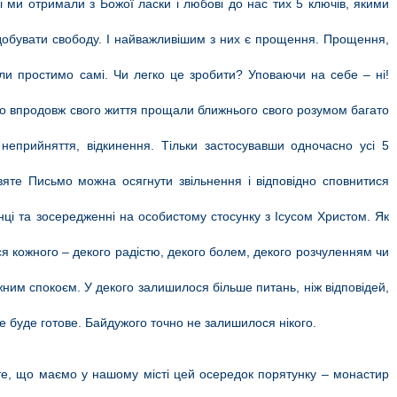
 ми отримали з Божої ласки і любові до нас тих 5 ключів, якими
здобувати свободу. І найважливішим з них є прощення. Прощення,
ли простимо самі. Чи легко це зробити? Уповаючи на себе – ні!
що впродовж свого життя прощали ближнього свого розумом багато
неприйняття, відкинення. Тільки застосувавши одночасно усі 5
яте Письмо можна осягнути звільнення і відповідно сповнитися
нці та зосередженні на особистому стосунку з Ісусом Христом. Як
ся кожного – декого радістю, декого болем, декого розчуленням чи
ним спокоєм. У декого залишилося більше питань, ніж відповідей,
рце буде готове. Байдужого точно не залишилося нікого.
те, що маємо у нашому місті цей осередок порятунку – монастир