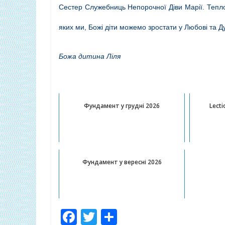
Сестер Служебниць Непорочної Діви Марії. Тепло
яких ми, Божі діти можемо зростати у Любові та 
Божа дитина
Ліля
Публікації, котрі можуть Вас з
Фундамент у грудні 2026
Lecti
Фундамент у вересні 2026
F
T
П