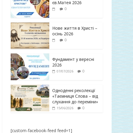
єв.Матея 2026
0
Нове життя в Христі –
осінь 2026
0
Фундамент у вересні
2026
0
07/07/2026
Одноденні реколекції
«Таємниця Слова – від
слухання до переміни»
0
15/06/2026
[custom-facebook-feed feed=1]