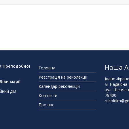
Наша А
м Преподобної
Головна
Реєстрація на реколекції
Івано-Франк
іви марії
м. Надвірна
Календар реколекцій
вул. Шевчен
йний дім
78400
Контакти
rekoldim@gm
Про нас