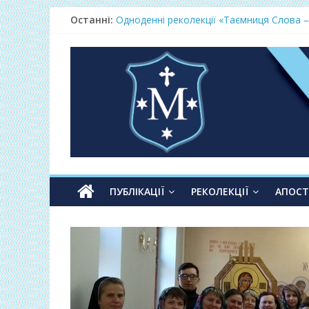
Фундамент у вересні 2026
Останні:
Одноденні реколекції «Таємниця Слова –
Фундамент у грудні 2026
Lectio Divina – єв.Матея 2026
Нове життя в Христі – осінь 2026
ПУБЛІКАЦІЇ
РЕКОЛЕКЦІЇ
АПОС