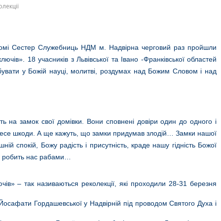
олекції
домі Сестер Служебниць НДМ м. Надвірна черговий раз пройшли
лючів». 18 учасників з Львівської та Івано -Франківської областей
бувати у Божій науці, молитві, роздумах над Божим Словом і над
ють на замок свої домівки. Вони сповнені довіри один до одного і
нанесе шкоди. А ще кажуть, що замки придумав злодій… Замки нашої
ній спокій, Божу радість і присутність, краде нашу гідність Божої
і, робить нас рабами…
чів» – так називаються реколекції, які проходили 28-31 березня
Йосафати Гордашевської у Надвірній під проводом Святого Духа і