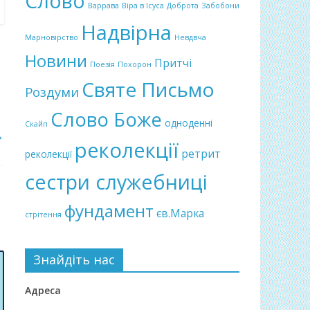
Слово
Варрава
Віра в Ісуса
Доброта
Забобони
Надвірна
Марновірство
Невдвча
Новини
Притчі
Поезія
Похорон
Святе Письмо
Роздуми
Слово Боже
одноденні
Скайп
→
реколекції
ретрит
реколекції
сестри служебниці
фундамент
єв.Марка
стрітення
Знайдіть нас
Адреса