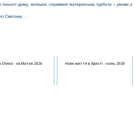
 їхнього дому, затишок, справжня материнська турбота – умови у
Дусі Святому…
ацікавити:
o Divina - єв.Матея 2026
Нове життя в Христі - осінь 2026