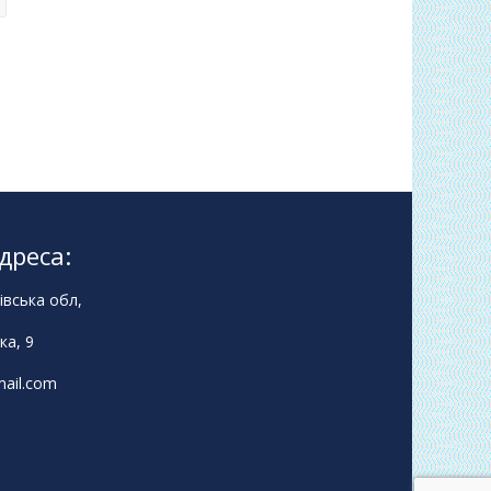
дреса:
івська обл,
ка, 9
ail.com