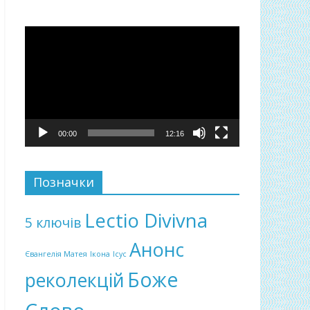
Відеопрогравач
00:00
12:16
Позначки
Lectio Divivna
5 ключів
Анонс
Євангелія Матея
Ікона
Ісус
Боже
реколекцій