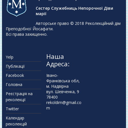
Сестер Служебниць Непорочної Діви
марії
Авторське право © 2018
Реколекційний дім
Преподобної Йосафати
.
Всі права захищенно.
Наша
Yelp
Адреса:
Публікації
Facebook
Івано-
Франківська обл,
Головна
м. Надвірна
вул. Шевченка, 9
Реєстрація на
78400
реколекції
rekoldim@gmail.co
m
Twitter
Календар
реколекцій