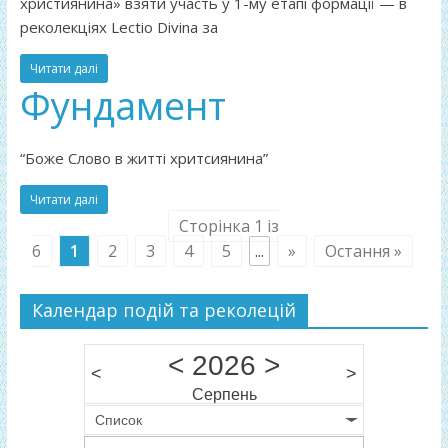
християнина» взяти участь у 1-му етапі формації — в
реколекціях Lectio Divina за
Читати далі
Фундамент
“Боже Слово в житті хритсиянина”
Читати далі
Сторінка 1 із
6
1
2
3
4
5
...
»
Остання »
Календар подій та реколецій
<
2026
>
<
>
Серпень
Список