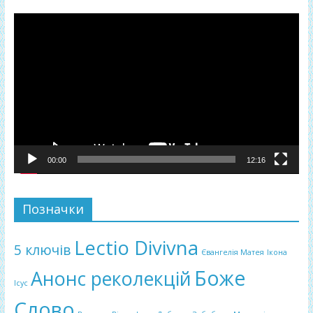
Відеопрогравач
00:00
12:16
Позначки
Lectio Divivna
5 ключів
Євангелія Матея
Ікона
Боже
Анонс реколекцій
Ісус
Слово