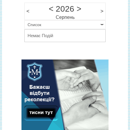
k
и
<
2026
>
<
>
ся
Серпень
Список
Немає Подій