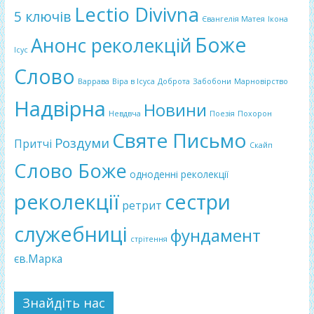
Lectio Divivna
5 ключів
Євангелія Матея
Ікона
Боже
Анонс реколекцій
Ісус
Слово
Варрава
Віра в Ісуса
Доброта
Забобони
Марновірство
Надвірна
Новини
Невдвча
Поезія
Похорон
Святе Письмо
Роздуми
Притчі
Скайп
Слово Боже
одноденні реколекції
реколекції
сестри
ретрит
служебниці
фундамент
стрітення
єв.Марка
Знайдіть нас