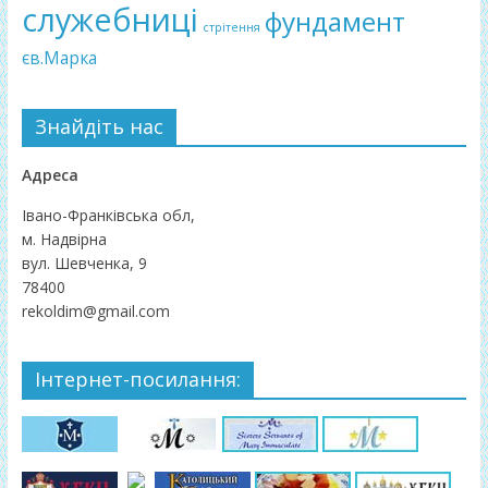
служебниці
фундамент
стрітення
єв.Марка
Знайдіть нас
Адреса
Івано-Франківська обл,
м. Надвірна
вул. Шевченка, 9
78400
rekoldim@gmail.com
Інтернет-посилання: