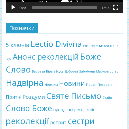
00:00
12:16
Позначки
Lectio Divivna
5 ключів
Євангелія Матея
Ікона
Боже
Анонс реколекцій
Ісус
Слово
Варрава
Віра в Ісуса
Доброта
Забобони
Марновірство
Надвірна
Новини
Невдвча
Поезія
Похорон
Святе Письмо
Роздуми
Притчі
Скайп
Слово Боже
одноденні реколекції
реколекції
сестри
ретрит