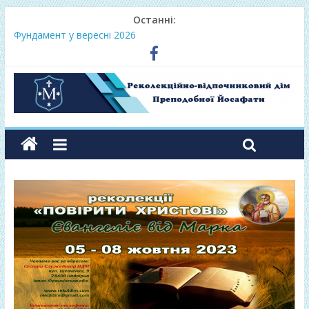
Останні:
Фундамент у вересні 2026
Одноденні реколекції «Таємниця Слова – від слухання до
переміни»
Фундамент у грудні 2026
Lectio Divina – єв.Матея 2026
Нове життя в Христі – осінь 2026