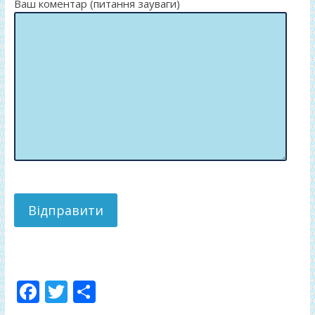
Ваш коментар (питання зауваги)
F
T
П
ac
w
о