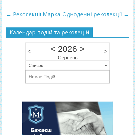
e
itt
ді
←
Реколекції Марка
Одноденні реколекції
→
b
er
л
o
и
Календар подій та реколецій
o
т
k
и
<
2026
>
<
>
ся
Серпень
Список
Немає Подій