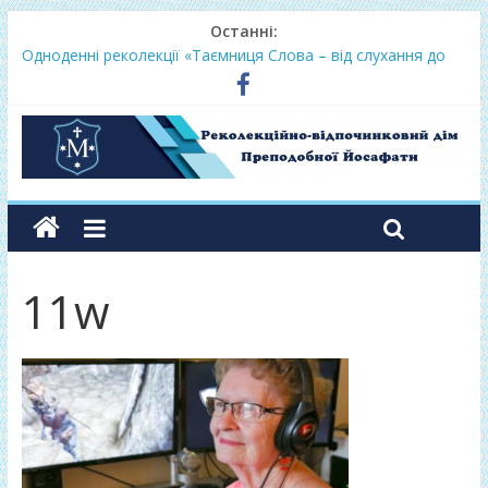
Останні:
Одноденні реколекції «Таємниця Слова – від слухання до
переміни»
Фундамент у грудні 2026
Lectio Divina – єв.Матея 2026
Нове життя в Христі – осінь 2026
Фундамент у вересні 2026
11w