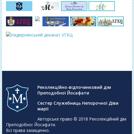
Реколекційно-відпочинковий дім
Преподобної Йосафати
Сестер Служебниць Непорочної Діви
марії
Авторське право © 2018
Реколекційний дім
Преподобної Йосафати
.
Всі права захищенно.