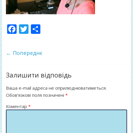
F
T
П
ac
w
о
e
itt
ді
← Попереднє
b
er
л
o
и
o
т
Залишити відповідь
k
и
Ваша e-mail адреса не оприлюднюватиметься.
ся
Обов’язкові поля позначені
*
Коментар
*