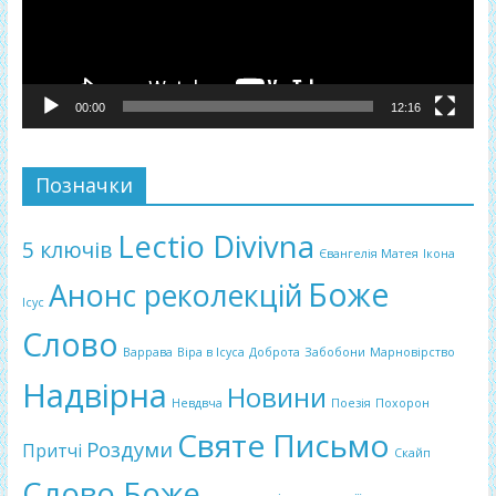
00:00
12:16
Позначки
Lectio Divivna
5 ключів
Євангелія Матея
Ікона
Боже
Анонс реколекцій
Ісус
Слово
Варрава
Віра в Ісуса
Доброта
Забобони
Марновірство
Надвірна
Новини
Невдвча
Поезія
Похорон
Святе Письмо
Роздуми
Притчі
Скайп
Слово Боже