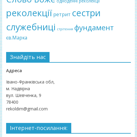
одноденні реколекції
реколекції
сестри
ретрит
служебниці
фундамент
стрітення
єв.Марка
Знайдіть нас
Адреса
Івано-Франківська обл,
м. Надвірна
вул. Шевченка, 9
78400
rekoldim@gmail.com
Інтернет-посилання: