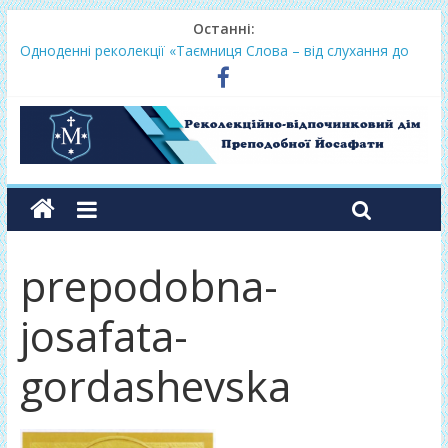
Останні:
Одноденні реколекції «Таємниця Слова – від слухання до
переміни»
Фундамент у грудні 2026
Lectio Divina – єв.Матея 2026
Нове життя в Христі – осінь 2026
Фундамент у вересні 2026
prepodobna-
josafata-
gordashevska