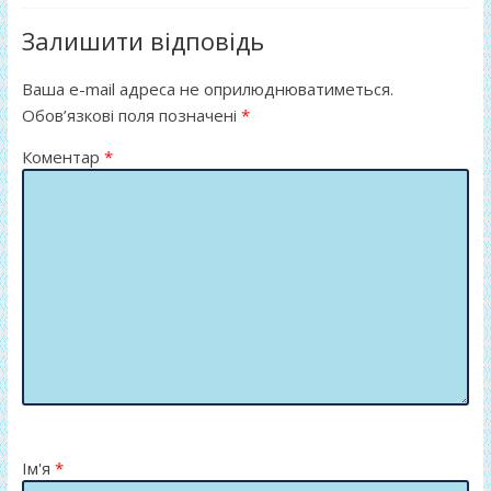
o
и
o
т
Залишити відповідь
k
и
Ваша e-mail адреса не оприлюднюватиметься.
ся
Обов’язкові поля позначені
*
Коментар
*
Ім'я
*