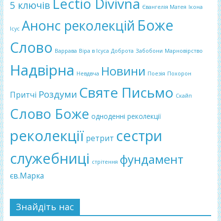
Lectio Divivna
5 ключів
Євангелія Матея
Ікона
Боже
Анонс реколекцій
Ісус
Слово
Варрава
Віра в Ісуса
Доброта
Забобони
Марновірство
Надвірна
Новини
Невдвча
Поезія
Похорон
Святе Письмо
Роздуми
Притчі
Скайп
Слово Боже
одноденні реколекції
реколекції
сестри
ретрит
служебниці
фундамент
стрітення
єв.Марка
Знайдіть нас