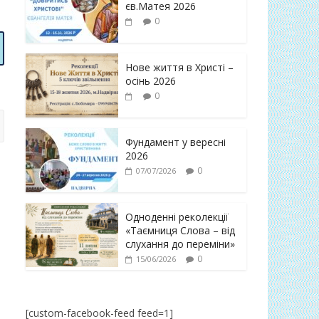
єв.Матея 2026
0
Нове життя в Христі –
осінь 2026
0
Фундамент у вересні
2026
0
07/07/2026
Одноденні реколекції
«Таємниця Слова – від
слухання до переміни»
0
15/06/2026
[custom-facebook-feed feed=1]