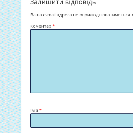
o
т
Залишити відповідь
k
и
Ваша e-mail адреса не оприлюднюватиметься.
ся
Коментар
*
Ім'я
*