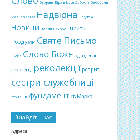
Слово
Варрава
Віра в Ісуса
Доброта
Забобони
Надвірна
Марновірство
Невдвча
Новини
Притчі
Поезія
Похорон
Святе Письмо
Роздуми
Слово Боже
одноденні
Скайп
реколекції
ретрит
реколекції
сестри служебниці
фундамент
єв.Марка
стрітення
Знайдіть нас
Адреса