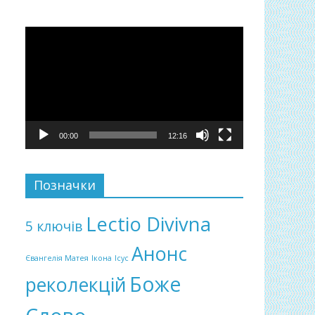
Відеопрогравач
00:00
12:16
Позначки
Lectio Divivna
5 ключів
Анонс
Євангелія Матея
Ікона
Ісус
Боже
реколекцій