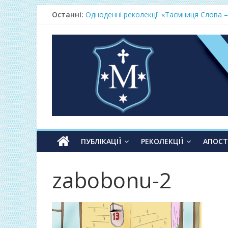
Останні:
Одноденні реколекції «Таємниця Слова –
Фундамент у грудні 2026
Lectio Divina – єв.Матея 2026
Нове життя в Христі – осінь 2026
Фундамент у вересні 2026
ПУБЛІКАЦІЇ
РЕКОЛЕКЦІЇ
АПОС
zabobonu-2