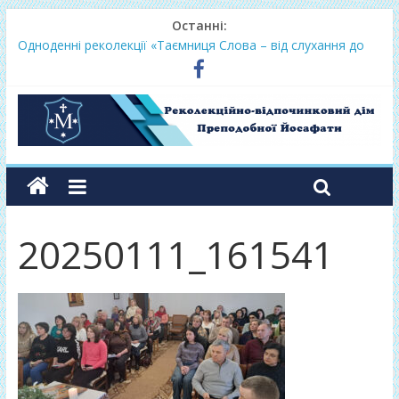
Останні:
Одноденні реколекції «Таємниця Слова – від слухання до
переміни»
Фундамент у грудні 2026
Lectio Divina – єв.Матея 2026
Нове життя в Христі – осінь 2026
Фундамент у вересні 2026
20250111_161541