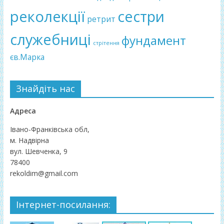
реколекції
сестри
ретрит
служебниці
фундамент
стрітення
єв.Марка
Знайдіть нас
Адреса
Івано-Франківська обл,
м. Надвірна
вул. Шевченка, 9
78400
rekoldim@gmail.com
Інтернет-посилання: