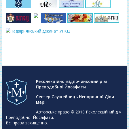
Реколекційно-відпочинковий дім
Преподобної Йосафати
Сестер Служебниць Непорочної Діви
марії
Авторське право © 2018
Реколекційний дім
Преподобної Йосафати
.
Всі права захищенно.