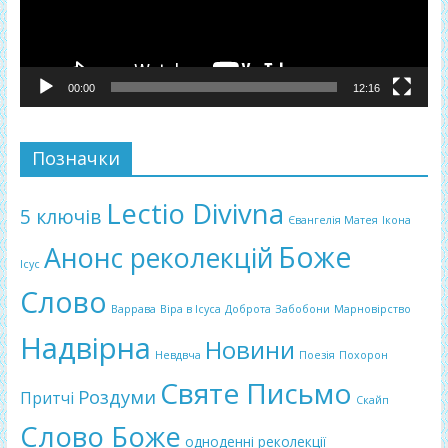
00:00
12:16
Позначки
Lectio Divivna
5 ключів
Євангелія Матея
Ікона
Боже
Анонс реколекцій
Ісус
Слово
Варрава
Віра в Ісуса
Доброта
Забобони
Марновірство
Надвірна
Новини
Невдвча
Поезія
Похорон
Святе Письмо
Роздуми
Притчі
Скайп
Слово Боже
одноденні реколекції