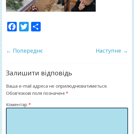
F
T
П
ac
w
о
e
itt
ді
← Попереднє
Наступне →
b
er
л
o
и
o
т
Залишити відповідь
k
и
Ваша e-mail адреса не оприлюднюватиметься.
ся
Обов’язкові поля позначені
*
Коментар
*