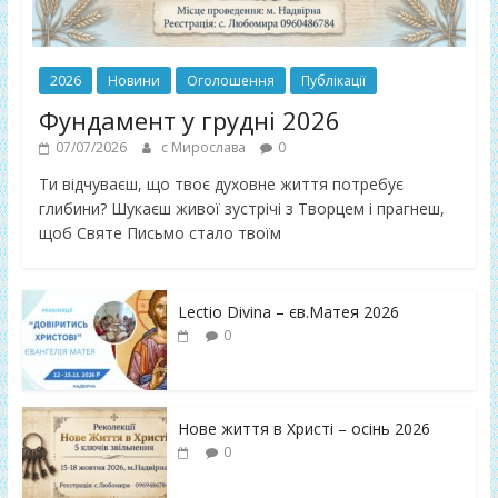
2026
Новини
Оголошення
Публікації
Фундамент у грудні 2026
07/07/2026
с Мирослава
0
Ти відчуваєш, що твоє духовне життя потребує
глибини? Шукаєш живої зустрічі з Творцем і прагнеш,
щоб Святе Письмо стало твоїм
Lectio Divina – єв.Матея 2026
0
Нове життя в Христі – осінь 2026
0