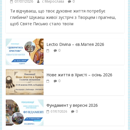
07/07/2026
с Мирослава
0
Ти відчуваєш, що твоє духовне життя потребує
глибини? Шукаєш живої зустрічі з Творцем і прагнеш,
щоб Святе Письмо стало твоїм
Lectio Divina – єв.Матея 2026
0
Нове життя в Христі – осінь 2026
0
Фундамент у вересні 2026
0
07/07/2026