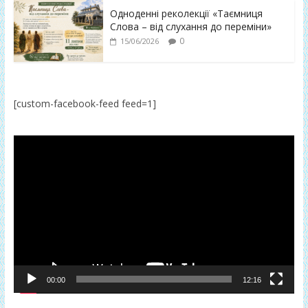
Одноденні реколекції «Таємниця
Слова – від слухання до переміни»
0
15/06/2026
[custom-facebook-feed feed=1]
Відеопрогравач
00:00
12:16