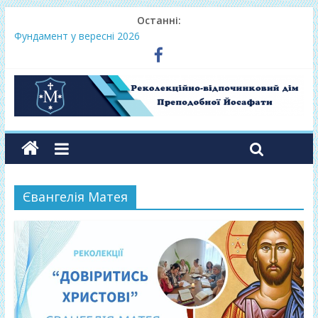
Останні:
Фундамент у вересні 2026
Одноденні реколекції «Таємниця Слова – від слухання до
переміни»
Фундамент у грудні 2026
Lectio Divina – єв.Матея 2026
Нове життя в Христі – осінь 2026
Євангелія Матея