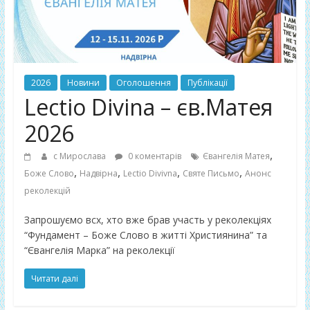
2026
Новини
Оголошення
Публікації
Lectio Divina – єв.Матея
2026
,
с Мирослава
0 коментарів
Євангелія Матея
,
,
,
,
Боже Слово
Надвірна
Lectio Divivna
Святе Письмо
Анонс
реколекцій
Запрошуємо всх, хто вже брав участь у реколекціях
“Фундамент – Боже Слово в житті Християнина” та
“Євангелія Марка” на реколекції
Читати далі