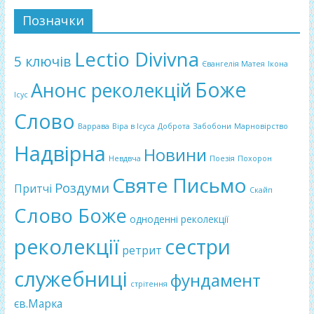
Позначки
Lectio Divivna
5 ключів
Євангелія Матея
Ікона
Боже
Анонс реколекцій
Ісус
Слово
Варрава
Віра в Ісуса
Доброта
Забобони
Марновірство
Надвірна
Новини
Невдвча
Поезія
Похорон
Святе Письмо
Роздуми
Притчі
Скайп
Слово Боже
одноденні реколекції
реколекції
сестри
ретрит
служебниці
фундамент
стрітення
єв.Марка