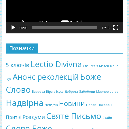
00:00
12:16
Позначки
Lectio Divivna
5 ключів
Євангелія Матея
Ікона
Боже
Анонс реколекцій
Ісус
Слово
Варрава
Віра в Ісуса
Доброта
Забобони
Марновірство
Надвірна
Новини
Невдвча
Поезія
Похорон
Святе Письмо
Роздуми
Притчі
Скайп
Слово Боже