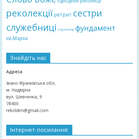
одноденні реколекції
реколекції
сестри
ретрит
служебниці
фундамент
стрітення
єв.Марка
Знайдіть нас
Адреса
Івано-Франківська обл,
м. Надвірна
вул. Шевченка, 9
78400
rekoldim@gmail.com
Інтернет-посилання: