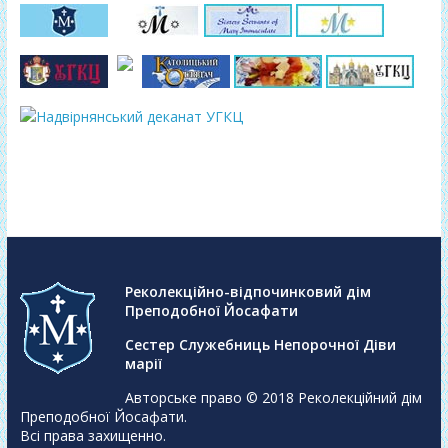
Реколекційно-відпочинковий дім
Преподобної Йосафати
Сестер Служебниць Непорочної Діви
марії
Авторське право © 2018
Реколекційний дім
Преподобної Йосафати
.
Всі права захищенно.