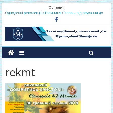
Останні:
Одноденні реколекції «Таємниця Слова – від слухання до
переміни»
Фундамент у грудні 2026
Lectio Divina – єв.Матея 2026
Нове життя в Христі – осінь 2026
Фундамент у вересні 2026
rekmt