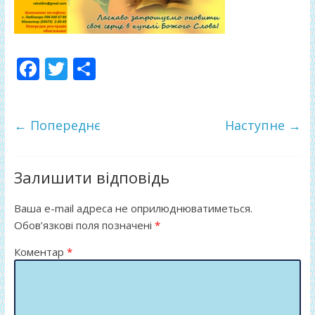
F
T
П
ac
w
о
e
itt
ді
← Попереднє
Наступне →
b
er
л
o
и
o
т
Залишити відповідь
k
и
Ваша e-mail адреса не оприлюднюватиметься.
ся
Обов’язкові поля позначені
*
Коментар
*