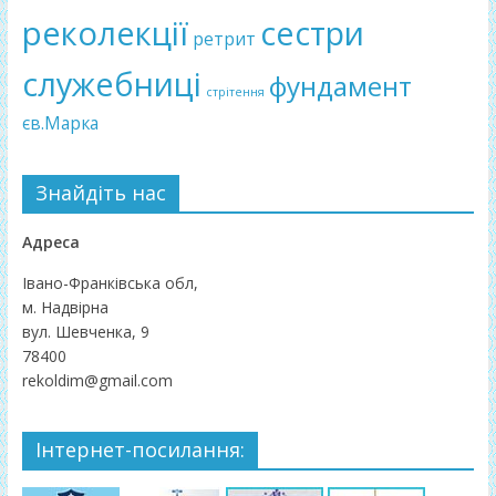
реколекції
сестри
ретрит
служебниці
фундамент
стрітення
єв.Марка
Знайдіть нас
Адреса
Івано-Франківська обл,
м. Надвірна
вул. Шевченка, 9
78400
rekoldim@gmail.com
Інтернет-посилання: