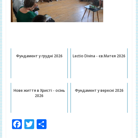
Публікації, котрі можуть Вас
зацікавити:
Фундамент у грудні 2026
Lectio Divina - єв.Матея 2026
Нове життя в Христі - осінь
Фундамент у вересні 2026
2026
F
T
П
ac
w
о