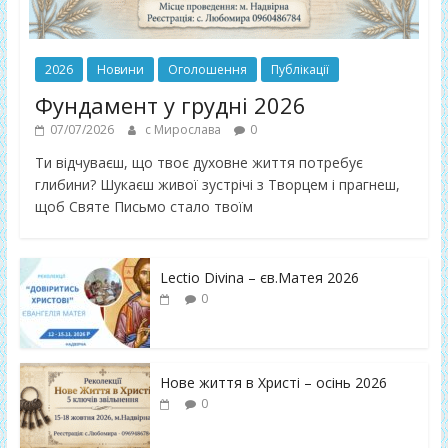
2026
Новини
Оголошення
Публікації
Фундамент у грудні 2026
07/07/2026
с Мирослава
0
Ти відчуваєш, що твоє духовне життя потребує
глибини? Шукаєш живої зустрічі з Творцем і прагнеш,
щоб Святе Письмо стало твоїм
Lectio Divina – єв.Матея 2026
0
Нове життя в Христі – осінь 2026
0