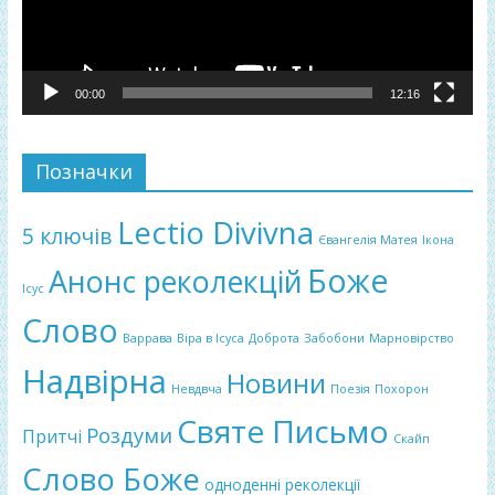
00:00
12:16
Позначки
Lectio Divivna
5 ключів
Євангелія Матея
Ікона
Боже
Анонс реколекцій
Ісус
Слово
Варрава
Віра в Ісуса
Доброта
Забобони
Марновірство
Надвірна
Новини
Невдвча
Поезія
Похорон
Святе Письмо
Роздуми
Притчі
Скайп
Слово Боже
одноденні реколекції