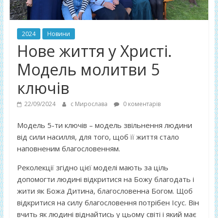
2024
Новини
Нове життя у Христі.
Модель молитви 5
ключів
22/09/2024
с Мирослава
0 коментарів
Модель 5-ти ключів – модель звільнення людини
від сили насилля, для того, щоб її життя стало
наповненим благословенням.
Реколекції згідно цієї моделі мають за ціль
допомогти людині відкритися на Божу благодать і
жити як Божа Дитина, благословенна Богом. Щоб
відкритися на силу благословення потрібен Ісус. Він
вчить як людині віднайтись у цьому світі і який має