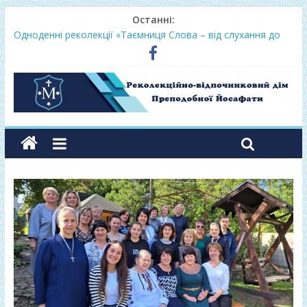
Останні:
Одноденні реколекції «Таємниця Слова – від слухання до
переміни»
Фундамент у грудні 2026
Lectio Divina – єв.Матея 2026
Нове життя в Христі – осінь 2026
Фундамент у вересні 2026