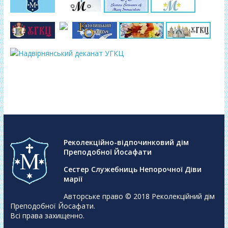
Реколекційно-відпочинковий дім
Преподобної Йосафати
Сестер Служебниць Непорочної Діви
марії
Авторське право © 2018
Реколекційний дім
Преподобної Йосафати
.
Всі права захищенно.