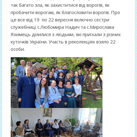
так багато зла, як захиститися від ворогів, як
пробачити ворогам, як благословити ворогів. Про
це все від 19 по 22 вересня включно сестри
служебниці с.Любомира Надич та с.Мирослава
Яхимець ділилися з людьми, які приїхали з різних
куточків України. Участь в реколекціях взяло 22
особи.