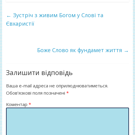
e
itt
ді
b
er
л
←
Зустріч з живим Богом у Слові та
o
и
Євхаристії
o
т
k
и
Боже Слово як фундамет життя
→
ся
Залишити відповідь
Ваша e-mail адреса не оприлюднюватиметься.
Обов’язкові поля позначені
*
Коментар
*