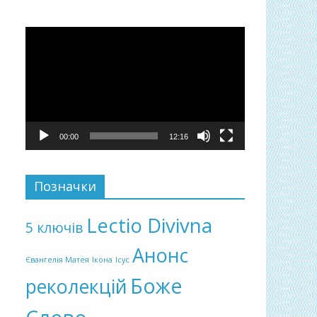
Відеопрогравач
00:00
12:16
Позначки
Lectio Divivna
5 ключів
Анонс
Євангелія Матея
Ікона
Ісус
Боже
реколекцій