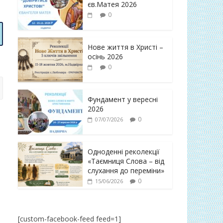
єв.Матея 2026
0
Нове життя в Христі –
осінь 2026
0
Фундамент у вересні
2026
0
07/07/2026
Одноденні реколекції
«Таємниця Слова – від
слухання до переміни»
0
15/06/2026
[custom-facebook-feed feed=1]