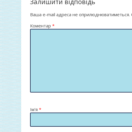
o
т
Залишити відповідь
k
и
Ваша e-mail адреса не оприлюднюватиметься.
ся
Коментар
*
Ім'я
*