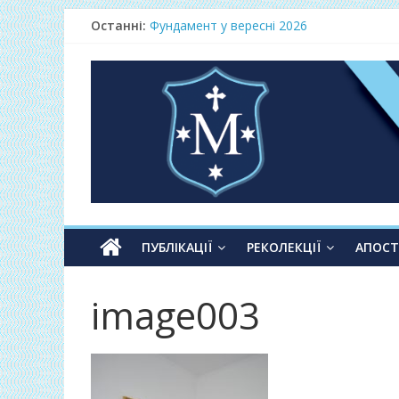
Останні:
Фундамент у вересні 2026
Одноденні реколекції «Таємниця Слова –
Фундамент у грудні 2026
Lectio Divina – єв.Матея 2026
Нове життя в Христі – осінь 2026
ПУБЛІКАЦІЇ
РЕКОЛЕКЦІЇ
АПОС
image003