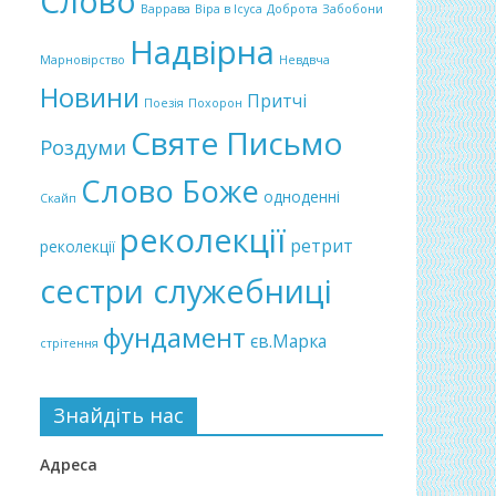
Слово
Варрава
Віра в Ісуса
Доброта
Забобони
Надвірна
Марновірство
Невдвча
Новини
Притчі
Поезія
Похорон
Святе Письмо
Роздуми
Слово Боже
одноденні
Скайп
реколекції
ретрит
реколекції
сестри служебниці
фундамент
єв.Марка
стрітення
Знайдіть нас
Адреса