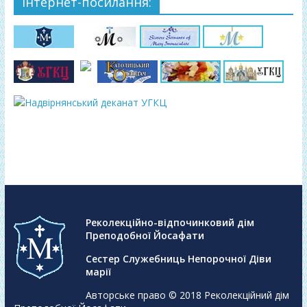
Інтернет-посилання:
Реколекційно-відпочинковий дім
Преподобної Йосафати
Сестер Служебниць Непорочної Діви
марії
Авторське право © 2018
Реколекційний дім