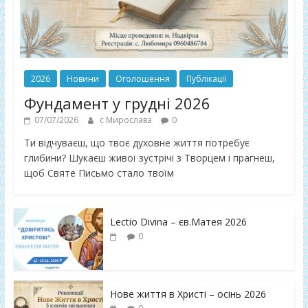
2026
Новини
Оголошення
Публікації
Фундамент у грудні 2026
07/07/2026
с Мирослава
0
Ти відчуваєш, що твоє духовне життя потребує
глибини? Шукаєш живої зустрічі з Творцем і прагнеш,
щоб Святе Письмо стало твоїм
Lectio Divina – єв.Матея 2026
0
Нове життя в Христі – осінь 2026