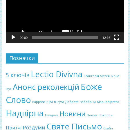
00:00
12:16
Позначки
Lectio Divivna
5 ключів
Євангелія Матея
Ікона
Боже
Анонс реколекцій
Ісус
Слово
Варрава
Віра в Ісуса
Доброта
Забобони
Марновірство
Надвірна
Новини
Невдвча
Поезія
Похорон
Святе Письмо
Роздуми
Притчі
Скайп