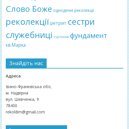
Слово Боже
одноденні реколекції
реколекції
сестри
ретрит
служебниці
фундамент
стрітення
єв.Марка
Знайдіть нас
Адреса
Івано-Франківська обл,
м. Надвірна
вул. Шевченка, 9
78400
rekoldim@gmail.com