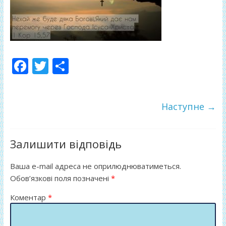
F
T
П
ac
w
о
e
itt
ді
Наступне →
b
er
л
o
и
o
т
Залишити відповідь
k
и
Ваша e-mail адреса не оприлюднюватиметься.
ся
Обов’язкові поля позначені
*
Коментар
*