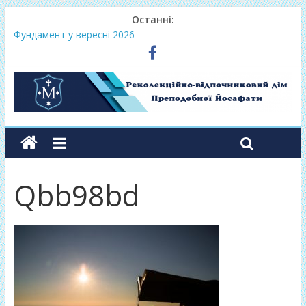
Останні:
Фундамент у вересні 2026
Одноденні реколекції «Таємниця Слова – від слухання до
переміни»
Фундамент у грудні 2026
Lectio Divina – єв.Матея 2026
Нове життя в Христі – осінь 2026
Qbb98bd