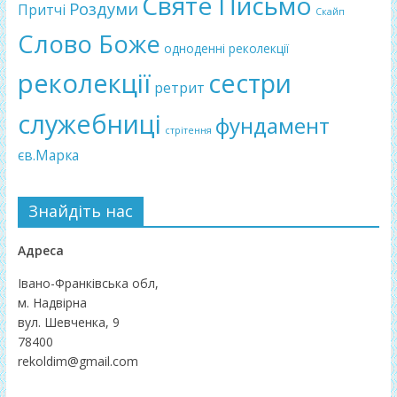
Святе Письмо
Роздуми
Притчі
Скайп
Слово Боже
одноденні реколекції
реколекції
сестри
ретрит
служебниці
фундамент
стрітення
єв.Марка
Знайдіть нас
Адреса
Івано-Франківська обл,
м. Надвірна
вул. Шевченка, 9
78400
rekoldim@gmail.com