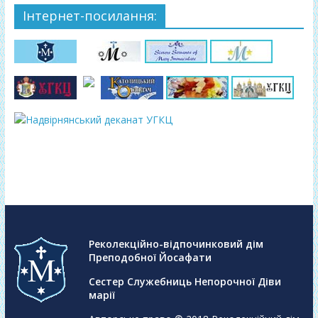
Інтернет-посилання:
Реколекційно-відпочинковий дім
Преподобної Йосафати
Сестер Служебниць Непорочної Діви
марії