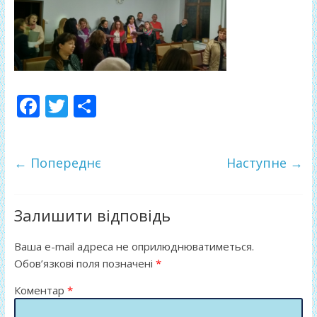
F
T
П
ac
w
о
e
itt
ді
← Попереднє
Наступне →
b
er
л
o
и
o
т
Залишити відповідь
k
и
Ваша e-mail адреса не оприлюднюватиметься.
ся
Обов’язкові поля позначені
*
Коментар
*