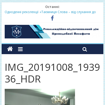
Останні:
Одноденні реколекції «Таємниця Слова – від слухання до
переміни»
Фундамент у грудні 2026
Lectio Divina – єв.Матея 2026
Нове життя в Христі – осінь 2026
Фундамент у вересні 2026
IMG_20191008_1939
36_HDR