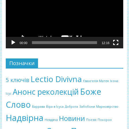
00:00
12:16
Позначки
Lectio Divivna
5 ключів
Євангелія Матея
Ікона
Боже
Анонс реколекцій
Ісус
Слово
Варрава
Віра в Ісуса
Доброта
Забобони
Марновірство
Надвірна
Новини
Невдвча
Поезія
Похорон