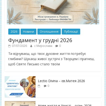
2026
Новини
Оголошення
Публікації
Фундамент у грудні 2026
07/07/2026
с Мирослава
0
Ти відчуваєш, що твоє духовне життя потребує
глибини? Шукаєш живої зустрічі з Творцем і прагнеш,
щоб Святе Письмо стало твоїм
Lectio Divina – єв.Матея 2026
0
Нове життя в Христі – осінь 2026