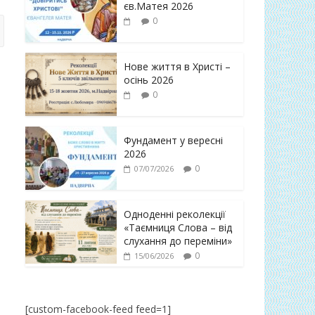
єв.Матея 2026
0
Нове життя в Христі –
осінь 2026
0
Фундамент у вересні
2026
0
07/07/2026
Одноденні реколекції
«Таємниця Слова – від
слухання до переміни»
0
15/06/2026
[custom-facebook-feed feed=1]