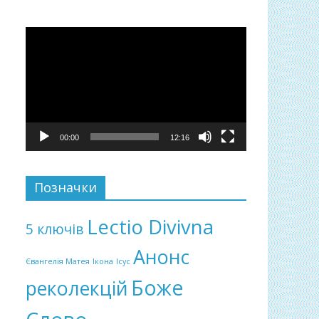
Відеопрогравач
00:00
12:16
Позначки
Lectio Divivna
5 ключів
Анонс
Євангелія Матея
Ікона
Ісус
Боже
реколекцій