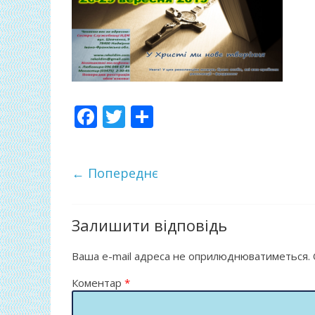
F
T
П
ac
w
о
e
itt
ді
← Попереднє
b
er
л
o
и
o
т
Залишити відповідь
k
и
Ваша e-mail адреса не оприлюднюватиметься.
ся
Коментар
*