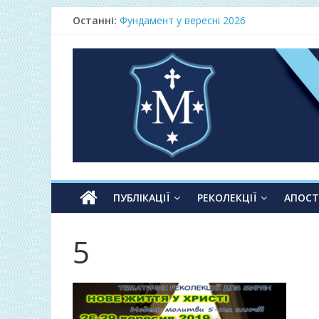
Останні:
Фундамент у вересні 2026
Одноденні реколекції «Таємниця Слова –
Фундамент у грудні 2026
Lectio Divina – єв.Матея 2026
Нове життя в Христі – осінь 2026
ПУБЛІКАЦІЇ
РЕКОЛЕКЦІЇ
АПОС
5