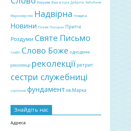
Слово
Варрава
Віра в Ісуса
Доброта
Забобони
Надвірна
Марновірство
Невдвча
Новини
Притчі
Поезія
Похорон
Святе Письмо
Роздуми
Слово Боже
одноденні
Скайп
реколекції
ретрит
реколекції
сестри служебниці
фундамент
єв.Марка
стрітення
Знайдіть нас
Адреса