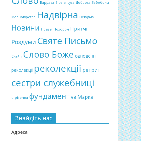
Слово
Варрава
Віра в Ісуса
Доброта
Забобони
Надвірна
Марновірство
Невдвча
Новини
Притчі
Поезія
Похорон
Святе Письмо
Роздуми
Слово Боже
одноденні
Скайп
реколекції
ретрит
реколекції
сестри служебниці
фундамент
єв.Марка
стрітення
Знайдіть нас
Адреса