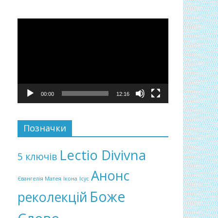
Відеопрогравач
00:00
12:16
Позначки
Lectio Divivna
5 ключів
Анонс
Євангелія Матея
Ікона
Ісус
Боже
реколекцій