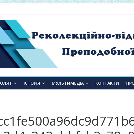
 від слухання до переміни»
ТОЛЯТ
ІСТОРІЯ
МУЛЬТИМЕДІА
КОНТАКТИ
ПР
cc1fe500a96dc9d771b