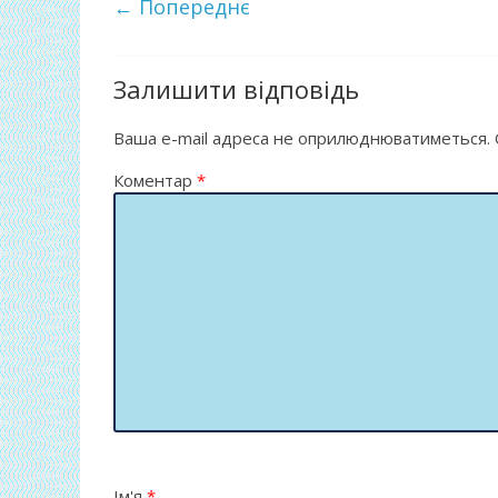
← Попереднє
b
er
л
o
и
o
т
Залишити відповідь
k
и
Ваша e-mail адреса не оприлюднюватиметься.
ся
Коментар
*
Ім'я
*