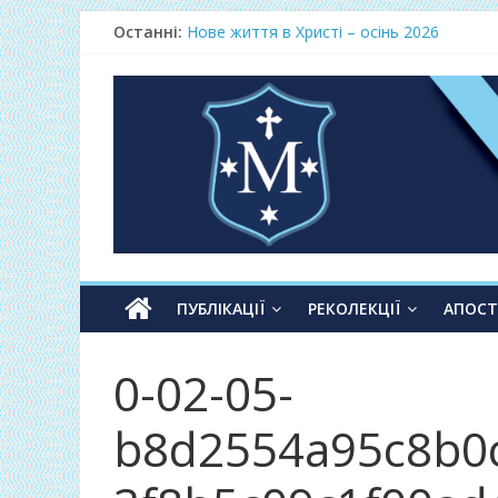
Останні:
Нове життя в Христі – осінь 2026
Фундамент у вересні 2026
Одноденні реколекції «Таємниця Слова –
Фундамент у грудні 2026
Lectio Divina – єв.Матея 2026
ПУБЛІКАЦІЇ
РЕКОЛЕКЦІЇ
АПОС
0-02-05-
b8d2554a95c8b0