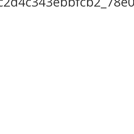
c2d4c343ebbfcb2_78e