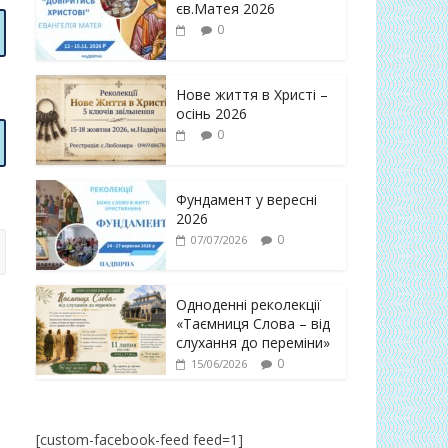
єв.Матея 2026
0
Нове життя в Христі –
осінь 2026
0
Фундамент у вересні
2026
0
07/07/2026
Одноденні реколекції
«Таємниця Слова – від
слухання до переміни»
0
15/06/2026
[custom-facebook-feed feed=1]