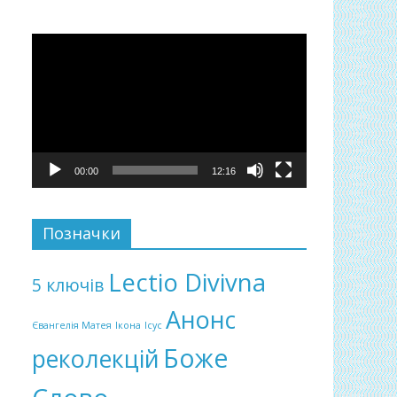
Відеопрогравач
00:00
12:16
Позначки
Lectio Divivna
5 ключів
Анонс
Євангелія Матея
Ікона
Ісус
Боже
реколекцій