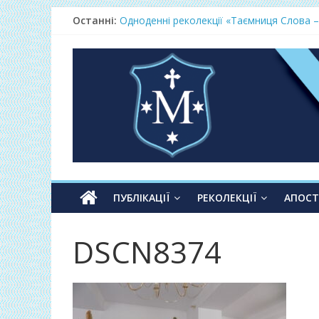
Останні:
Одноденні реколекції «Таємниця Слова –
Фундамент у грудні 2026
Lectio Divina – єв.Матея 2026
Нове життя в Христі – осінь 2026
Фундамент у вересні 2026
ПУБЛІКАЦІЇ
РЕКОЛЕКЦІЇ
АПОС
DSCN8374