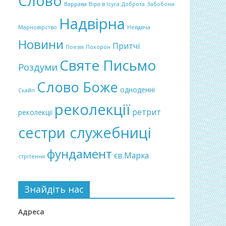
Слово
Варрава
Віра в Ісуса
Доброта
Забобони
Надвірна
Марновірство
Невдвча
Новини
Притчі
Поезія
Похорон
Святе Письмо
Роздуми
Слово Боже
одноденні
Скайп
реколекції
ретрит
реколекції
сестри служебниці
фундамент
єв.Марка
стрітення
Знайдіть нас
Адреса