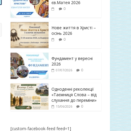
єв.Матея 2026
0
Нове життя в Христі –
осінь 2026
0
Фундамент у вересні
2026
0
07/07/2026
Одноденні реколекції
«Таємниця Слова – від
слухання до переміни»
0
15/06/2026
[custom-facebook-feed feed=1]