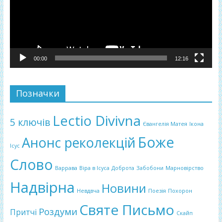
00:00
12:16
Позначки
Lectio Divivna
5 ключів
Євангелія Матея
Ікона
Боже
Анонс реколекцій
Ісус
Слово
Варрава
Віра в Ісуса
Доброта
Забобони
Марновірство
Надвірна
Новини
Невдвча
Поезія
Похорон
Святе Письмо
Роздуми
Притчі
Скайп