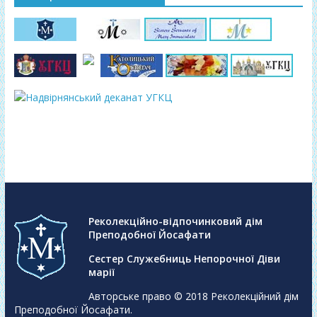
Реколекційно-відпочинковий дім
Преподобної Йосафати
Сестер Служебниць Непорочної Діви
марії
Авторське право © 2018
Реколекційний дім
Преподобної Йосафати
.