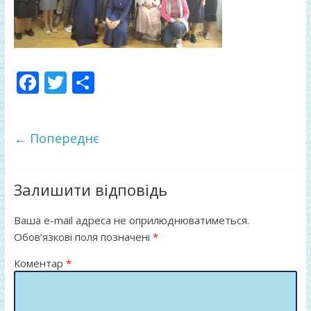
F
T
П
ac
w
о
e
itt
ді
← Попереднє
b
er
л
o
и
o
т
Залишити відповідь
k
и
Ваша e-mail адреса не оприлюднюватиметься.
ся
Обов’язкові поля позначені
*
Коментар
*