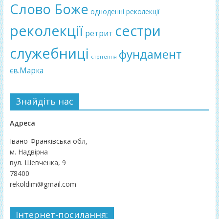
Слово Боже
одноденні реколекції
реколекції
сестри
ретрит
служебниці
фундамент
стрітення
єв.Марка
Знайдіть нас
Адреса
Івано-Франківська обл,
м. Надвірна
вул. Шевченка, 9
78400
rekoldim@gmail.com
Інтернет-посилання: