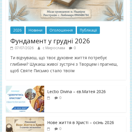
2026
Новини
Оголошення
Публікації
Фундамент у грудні 2026
07/07/2026
с Мирослава
0
Ти відчуваєш, що твоє духовне життя потребує
глибини? Шукаєш живої зустрічі з Творцем і прагнеш,
щоб Святе Письмо стало твоїм
Lectio Divina – єв.Матея 2026
0
Нове життя в Христі – осінь 2026
0