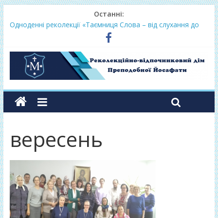
Останні:
Одноденні реколекції «Таємниця Слова – від слухання до
переміни»
Фундамент у грудні 2026
Lectio Divina – єв.Матея 2026
Нове життя в Христі – осінь 2026
Фундамент у вересні 2026
вересень