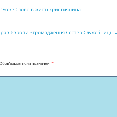
 “Боже Слово в житті християнина”
управ Європи Згромадження Сестер Служебниць
Обов’язкові поля позначені
*