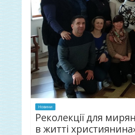
Новини
Реколекції для миря
в житті християнина