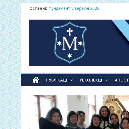
Останні:
Фундамент у вересні 2026
Одноденні реколекції «Таємниця Слова –
Фундамент у грудні 2026
Lectio Divina – єв.Матея 2026
Нове життя в Христі – осінь 2026
ПУБЛІКАЦІЇ
РЕКОЛЕКЦІЇ
АПОС