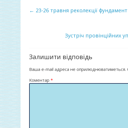
b
er
л
←
23-26 травня реколекції фундамент
o
и
o
т
k
и
Зустріч провінційних 
ся
Залишити відповідь
Ваша e-mail адреса не оприлюднюватиметься.
Коментар
*