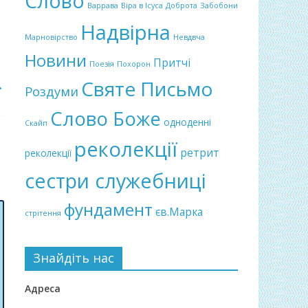
Слово
Варрава
Віра в Ісуса
Доброта
Забобони
Надвірна
Марновірство
Невдвча
Новини
Притчі
Поезія
Похорон
Святе Письмо
→
Роздуми
Слово Боже
одноденні
Скайп
реколекції
ретрит
реколекції
сестри служебниці
фундамент
єв.Марка
стрітення
Знайдіть нас
Адреса