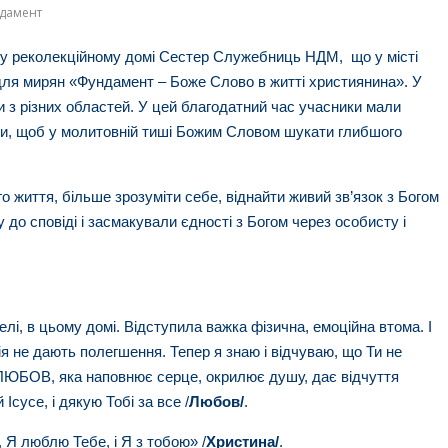
дамент
у у реколекційному домі Сестер Служебниць НДМ, що у місті
 для мирян «Фундамент – Боже Слово в житті християнина». У
 з різних областей. У цей благодатний час учасники мали
оти, щоб у молитовній тиші Божим Словом шукати глибшого
го життя, більше зрозуміти себе, віднайти живий зв’язок з Богом
оду до сповіді і засмакували єдності з Богом через особисту і
телі, в цьому домі. Відступила важка фізична, емоційна втома. І
гія не дають полегшення. Тепер я знаю і відчуваю, що Ти не
 ЛЮБОВ, яка наповнює серце, окрилює душу, дає відчуття
 Ісусе, і дякую Тобі за все /
Любов
/
.
, Я люблю Тебе, і Я з тобою» /
Христина
/
.