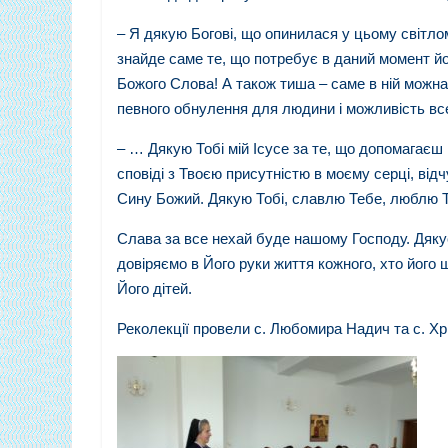
– Я дякую Богові, що опинилася у цьому світлом
знайде саме те, що потребує в даний момент й
Божого Слова! А також тиша – саме в ній можна
певного обнулення для людини і можливість все
– … Дякую Тобі мій Ісусе за те, що допомагаєш
сповіді з Твоєю присутністю в моєму серці, відч
Сину Божий. Дякую Тобі, славлю Тебе, люблю 
Слава за все нехай буде нашому Господу. Дякуєм
довіряємо в Його руки життя кожного, хто його
Його дітей.
Реколекції провели с. Любомира Надич та с. Хр