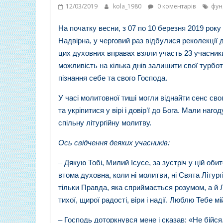
12/03/2019
kola_1980
0 коментарів
фун
На початку весни, з 07 по 10 березня 2019 рок
Надвірна, у черговий раз відбулися реколекції
цих духовних вправах взяли участь 23 учасники
можливість на кілька днів залишити свої турб
пізнання себе та свого Господа.
У часі молитовної тиші могли віднайти сенс сво
та укріпитися у вірі і довір’ї до Бога. Мали наг
спільну літургійну молитву.
Ось свідчення деяких учасників:
– Дякую Тобі, Милий Ісусе, за зустріч у цій оби
втома духовна, коли ні молитви, ні Свята Літур
тільки Правда, яка сприймається розумом, а й
тихої, щирої радості, віри і надії. Люблю Тебе мій
– Господь доторкнувся мене і сказав: «Не бійся