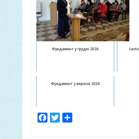
Фундамент у грудні 2026
Lecti
Фундамент у вересні 2026
F
T
П
ac
w
о
e
itt
ді