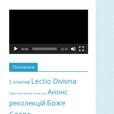
Відеопрогравач
00:00
12:16
Позначки
Lectio Divivna
5 ключів
Анонс
Євангелія Матея
Ікона
Ісус
Боже
реколекцій