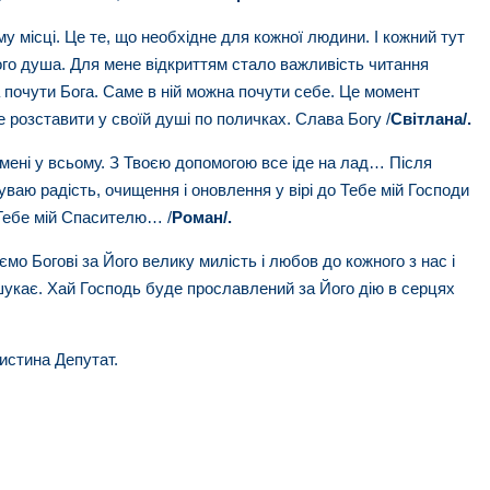
у місці. Це те, що необхідне для кожної людини. І кожний тут
ого душа. Для мене відкриттям стало важливість читання
 почути Бога. Саме в ній можна почути себе. Це момент
 розставити у своїй душі по поличках. Слава Богу /
Світлана
/
.
 мені у всьому. З Твоєю допомогою все іде на лад… Після
уваю радість, очищення і оновлення у вірі до Тебе мій Господи
Тебе мій Спасителю… /
Роман
/
.
о Богові за Його велику милість і любов до кожного з нас і
 шукає. Хай Господь буде прославлений за Його дію в серцях
истина Депутат.
Публікації, котрі можуть Вас зацікавити: