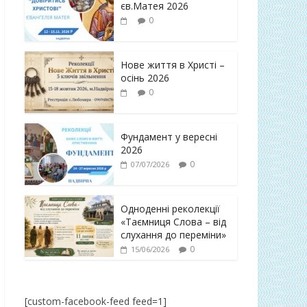
єв.Матея 2026
0
Нове життя в Христі –
осінь 2026
0
Фундамент у вересні
2026
0
07/07/2026
Одноденні реколекції
«Таємниця Слова – від
слухання до переміни»
0
15/06/2026
[custom-facebook-feed feed=1]