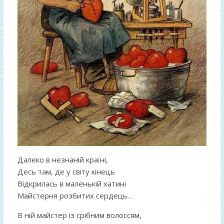
Далеко в незнаній країні,
Десь там, де у світу кінець
Відкрилась в маленькій хатині
Майстерня розбитих сердець…
В ній майстер із срібним волоссям,