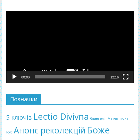
Відеопрогравач
00:00
12:16
Позначки
Lectio Divivna
5 ключів
Євангелія Матея
Ікона
Боже
Анонс реколекцій
Ісус