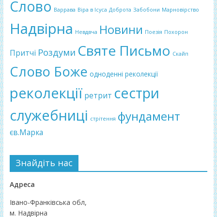
Слово
Варрава
Віра в Ісуса
Доброта
Забобони
Марновірство
Надвірна
Новини
Невдвча
Поезія
Похорон
Святе Письмо
Роздуми
Притчі
Скайп
Слово Боже
одноденні реколекції
реколекції
сестри
ретрит
служебниці
фундамент
стрітення
єв.Марка
Знайдіть нас
Адреса
Івано-Франківська обл,
м. Надвірна