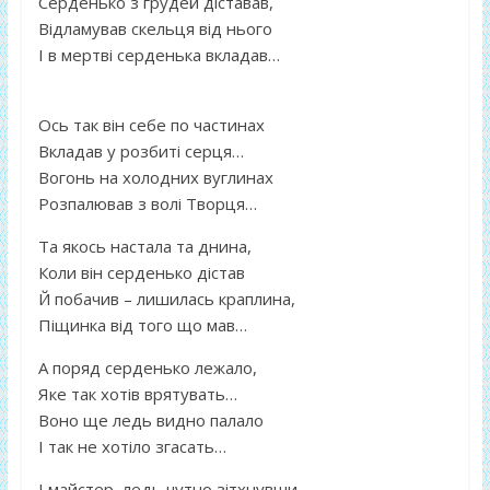
Серденько з грудей діставав,
Відламував скельця від нього
І в мертві серденька вкладав…
Ось так він себе по частинах
Вкладав у розбиті серця…
Вогонь на холодних вуглинах
Розпалював з волі Творця…
Та якось настала та днина,
Коли він серденько дістав
Й побачив – лишилась краплина,
Піщинка від того що мав…
А поряд серденько лежало,
Яке так хотів врятувать…
Воно ще ледь видно палало
І так не хотіло згасать…
І майстер, ледь чутно зітхнувши,