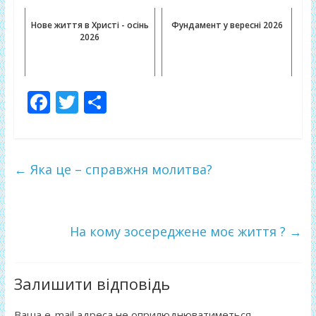
Нове життя в Христі - осінь
Фундамент у вересні 2026
2026
F
T
П
ac
w
о
e
itt
ді
b
er
л
←
Яка це – справжня молитва?
o
и
o
т
k
и
На кому зосереджене моє життя ?
→
ся
Залишити відповідь
Ваша e-mail адреса не оприлюднюватиметься.