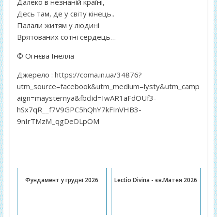
Далеко в незнаній країні,
Десь там, де у світу кінець..
Палали житям у людині
Врятованих сотні сердець…
© Огнєва Інелла
Джерело : https://coma.in.ua/34876?
utm_source=facebook&utm_medium=lysty&utm_camp
aign=maysternya&fbclid=IwAR1aFdOUf3-
hSx7qR__f7V9GPC5hQhY7kFInVHB3-
9nIrTMzM_qgDeDLpOM
Публікації, котрі можуть Вас
зацікавити:
Фундамент у грудні 2026
Lectio Divina - єв.Матея 2026