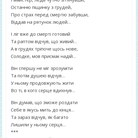
Останню піщинку з грудей,
Про страх перед смертю забувши,
Віддав на рятунок людей…
І ліг вже до смерті готовий
Та раптом відчув, що живий…
А в грудях тріпоче щось нове,
Солодке, мов присмак надій…
Він спершу не міг зрозуміти
Та потім душею відчув…
У ньому продовжують жити
Всі ті, в кого серце вдихнув…
Він думав, що зможе роздати
Себе в якусь мить до кінця…
Та зараз відчув, як багато
Лишили у ньому серця…
***