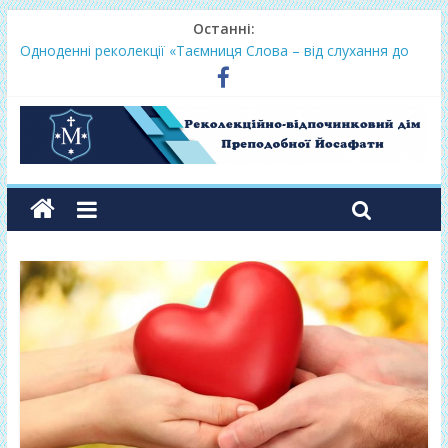
Останні:
Одноденні реколекції «Таємниця Слова – від слухання до
переміни»
Фундамент у грудні 2026
Lectio Divina – єв.Матея 2026
Нове життя в Христі – осінь 2026
Фундамент у вересні 2026