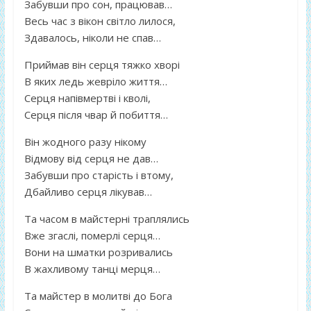
Забувши про сон, працював…
Весь час з вікон світло лилося,
Здавалось, ніколи не спав…
Приймав він серця тяжко хворі
В яких ледь жевріло життя…
Серця напівмертві і кволі,
Серця після чвар й побиття…
Він жодного разу нікому
Відмову від серця не дав…
Забувши про старість і втому,
Дбайливо серця лікував…
Та часом в майстерні траплялись
Вже згаслі, померлі серця…
Вони на шматки розривались
В жахливому танці мерця…
Та майстер в молитві до Бога