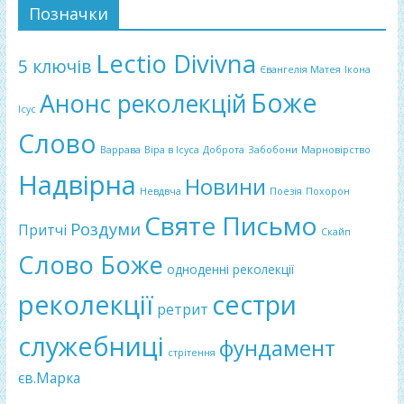
Позначки
Lectio Divivna
5 ключів
Євангелія Матея
Ікона
Боже
Анонс реколекцій
Ісус
Слово
Варрава
Віра в Ісуса
Доброта
Забобони
Марновірство
Надвірна
Новини
Невдвча
Поезія
Похорон
Святе Письмо
Роздуми
Притчі
Скайп
Слово Боже
одноденні реколекції
реколекції
сестри
ретрит
служебниці
фундамент
стрітення
єв.Марка