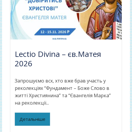
Lectio Divina – єв.Матея
2026
Запрошуємо всх, хто вже брав участь у
реколекціях “Фундамент – Боже Слово в
житті Християнина” та “Євангелія Марка”
на реколекції...
Детальніше