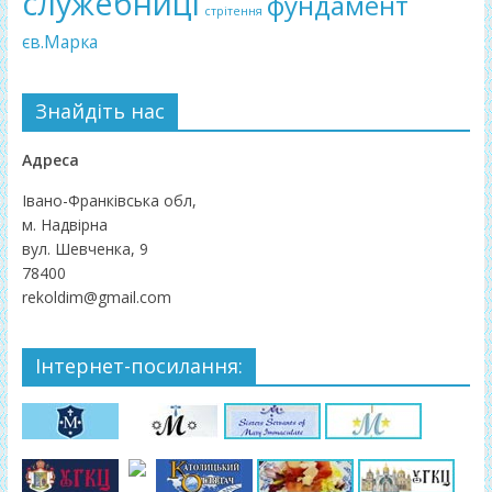
служебниці
фундамент
стрітення
єв.Марка
Знайдіть нас
Адреса
Івано-Франківська обл,
м. Надвірна
вул. Шевченка, 9
78400
rekoldim@gmail.com
Інтернет-посилання: