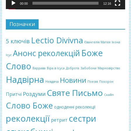
00:00
12:16
Позначки
Lectio Divivna
5 ключів
Євангелія Матея
Ікона
Боже
Анонс реколекцій
Ісус
Слово
Варрава
Віра в Ісуса
Доброта
Забобони
Марновірство
Надвірна
Новини
Невдвча
Поезія
Похорон
Святе Письмо
Роздуми
Притчі
Скайп
Слово Боже
одноденні реколекції
реколекції
сестри
ретрит