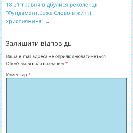
18-21 травня відбулися реколекції
ся
“Фундамент.Боже Слово в житті
християнина”
→
Залишити відповідь
Ваша e-mail адреса не оприлюднюватиметься.
Обов’язкові поля позначені
*
Коментар
*