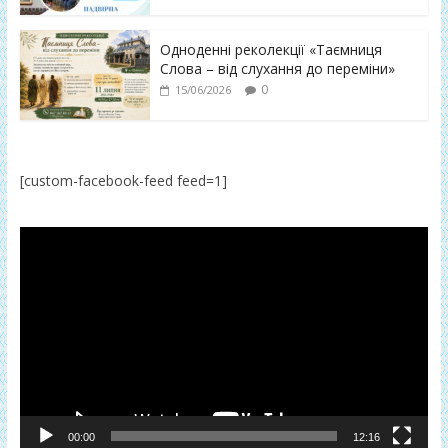
Одноденні реколекції «Таємниця
Слова – від слухання до переміни»
0
15/06/2026
[custom-facebook-feed feed=1]
Відеопрогравач
00:00
12:16