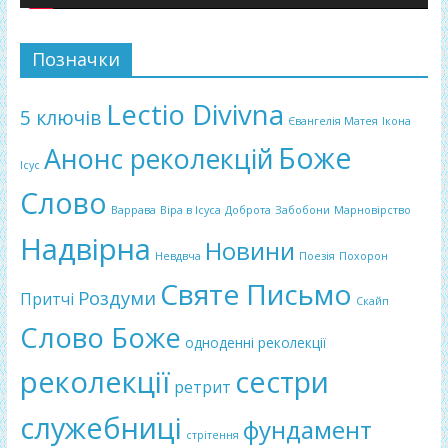
Позначки
Lectio Divivna
5 ключів
Євангелія Матея
Ікона
Боже
Анонс реколекцій
Ісус
Слово
Варрава
Віра в Ісуса
Доброта
Забобони
Марновірство
Надвірна
Новини
Невдвча
Поезія
Похорон
Святе Письмо
Роздуми
Притчі
Скайп
Слово Боже
одноденні реколекції
реколекції
сестри
ретрит
служебниці
фундамент
стрітення