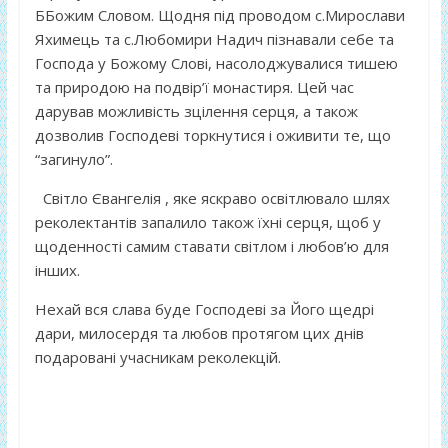
ББожим Словом. Щодня під проводом с.Мирослави
Яхимець та с.Любомири Надич пізнавали себе та
Господа у Божому Слові, насолоджувалися тишею
та природою на подвір’ї монастиря. Цей час
дарував можливість зцілення серця, а також
дозволив Господеві торкнутися і оживити те, що
“загинуло”.
Світло Євангелія , яке яскраво освітлювало шлях
реколектантів запалило також їхні серця, щоб у
щоденності самим ставати світлом і любов’ю для
інших.
Нехай вся слава буде Господеві за Його щедрі
дари, милосердя та любов протягом цих днів
подаровані учасникам реколекцій.
Публікації, котрі можуть Вас
зацікавити: