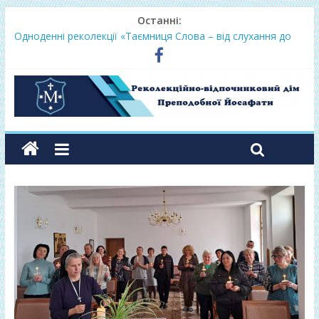
Останні:
Одноденні реколекції «Таємниця Слова – від слухання до
переміни»
Фундамент у грудні 2026
Lectio Divina – єв.Матея 2026
Нове життя в Христі – осінь 2026
Фундамент у вересні 2026