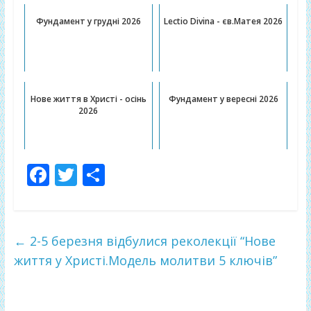
Фундамент у грудні 2026
Lectio Divina - єв.Матея 2026
Нове життя в Христі - осінь
Фундамент у вересні 2026
2026
F
T
П
ac
w
о
e
itt
ді
b
er
л
←
2-5 березня відбулися реколекції “Нове
o
и
життя у Христі.Модель молитви 5 ключів”
o
т
k
и