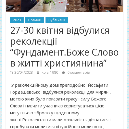
2023
Новини
Публікації
27-30 квітня відбулися
реколекції
“Фундамент.Боже Слово
в житті християнина”
30/04/2023
kola_1980
0 коментарів
У реколекційному домі преподобної Йосафати
Гордашевської відбулися реколекції для мирян ,
метою яких було показати красу і силу Божого
Слова і навчити учасників користуватися цією
могутньою зброєю у щоденному
житті.Реколектанти мали можливість дізнатися і
спробувати молитися літургійною молитвою ,