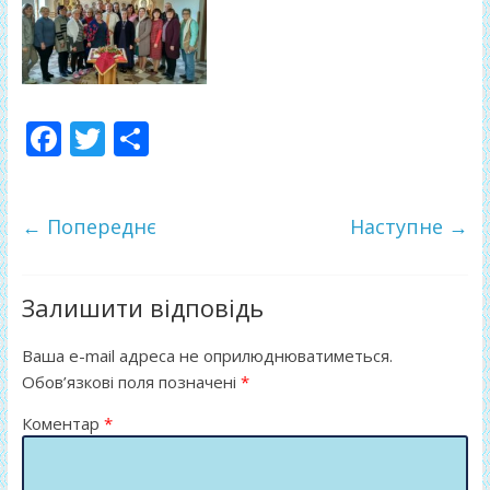
F
T
П
ac
w
о
e
itt
ді
← Попереднє
Наступне →
b
er
л
o
и
o
т
Залишити відповідь
k
и
Ваша e-mail адреса не оприлюднюватиметься.
ся
Обов’язкові поля позначені
*
Коментар
*