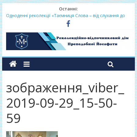
Останні:
Одноденні реколекції «Таємниця Слова – від слухання до
переміни»
Фундамент у грудні 2026
Lectio Divina – єв.Матея 2026
Нове життя в Христі – осінь 2026
Фундамент у вересні 2026
зображення_viber_
2019-09-29_15-50-
59