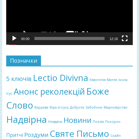
00:00
12:16
Позначки
Lectio Divivna
5 ключів
Євангелія Матея
Ікона
Боже
Анонс реколекцій
Ісус
Слово
Варрава
Віра в Ісуса
Доброта
Забобони
Марновірство
Надвірна
Новини
Невдвча
Поезія
Похорон
Святе Письмо
Роздуми
Притчі
Скайп