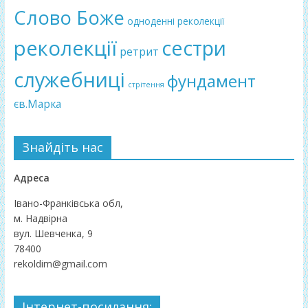
Слово Боже
одноденні реколекції
реколекції
сестри
ретрит
служебниці
фундамент
стрітення
єв.Марка
Знайдіть нас
Адреса
Івано-Франківська обл,
м. Надвірна
вул. Шевченка, 9
78400
rekoldim@gmail.com
Інтернет-посилання: