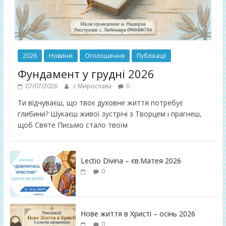
2026
Новини
Оголошення
Публікації
Фундамент у грудні 2026
07/07/2026
с Мирослава
0
Ти відчуваєш, що твоє духовне життя потребує
глибини? Шукаєш живої зустрічі з Творцем і прагнеш,
щоб Святе Письмо стало твоїм
Lectio Divina – єв.Матея 2026
0
Нове життя в Христі – осінь 2026
0