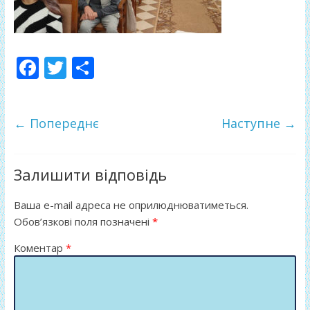
F
T
П
ac
w
о
e
itt
ді
← Попереднє
Наступне →
b
er
л
o
и
o
т
Залишити відповідь
k
и
Ваша e-mail адреса не оприлюднюватиметься.
ся
Обов’язкові поля позначені
*
Коментар
*