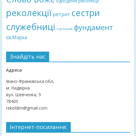
одноденні реколекції
реколекції
сестри
ретрит
служебниці
фундамент
стрітення
єв.Марка
Знайдіть нас
Адреса
Івано-Франківська обл,
м. Надвірна
вул. Шевченка, 9
78400
rekoldim@gmail.com
Інтернет-посилання: