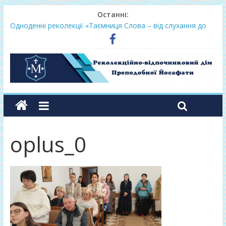
Останні:
Одноденні реколекції «Таємниця Слова – від слухання до
переміни»
Фундамент у грудні 2026
Lectio Divina – єв.Матея 2026
Нове життя в Христі – осінь 2026
Фундамент у вересні 2026
oplus_0