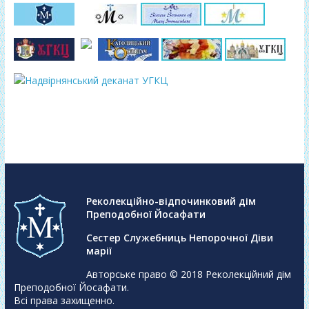
Реколекційно-відпочинковий дім
Преподобної Йосафати
Сестер Служебниць Непорочної Діви
марії
Авторське право © 2018
Реколекційний дім
Преподобної Йосафати
.
Всі права захищенно.