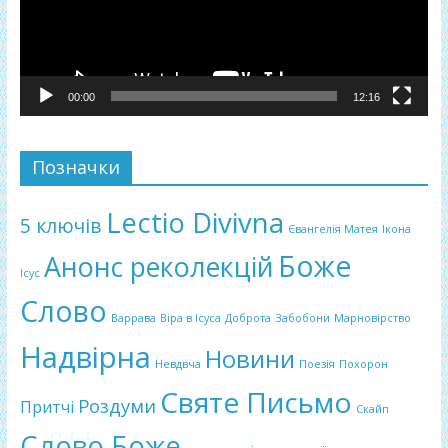
00:00
12:16
Позначки
Lectio Divivna
5 ключів
Євангелія Матея
Ікона
Боже
Анонс реколекцій
Ісус
Слово
Варрава
Віра в Ісуса
Доброта
Забобони
Марновірство
Надвірна
Новини
Невдвча
Поезія
Похорон
Святе Письмо
Роздуми
Притчі
Скайп
Слово Боже