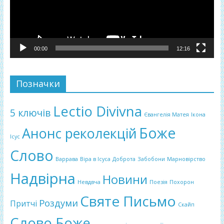
00:00
12:16
Позначки
Lectio Divivna
5 ключів
Євангелія Матея
Ікона
Боже
Анонс реколекцій
Ісус
Слово
Варрава
Віра в Ісуса
Доброта
Забобони
Марновірство
Надвірна
Новини
Невдвча
Поезія
Похорон
Святе Письмо
Роздуми
Притчі
Скайп
Слово Боже