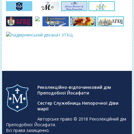
Реколекційно-відпочинковий дім
Преподобної Йосафати
Сестер Служебниць Непорочної Діви
марії
Авторське право © 2018
Реколекційний дім
Преподобної Йосафати
.
Всі права захищенно.