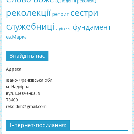
одноденні реколекції
реколекції
сестри
ретрит
служебниці
фундамент
стрітення
єв.Марка
Знайдіть нас
Адреса
Івано-Франківська обл,
м. Надвірна
вул. Шевченка, 9
78400
rekoldim@gmail.com
Інтернет-посилання: