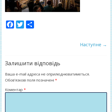
F
T
П
ac
w
о
e
itt
ді
Наступне →
b
er
л
o
и
o
т
Залишити відповідь
k
и
Ваша e-mail адреса не оприлюднюватиметься.
ся
Обов’язкові поля позначені
*
Коментар
*