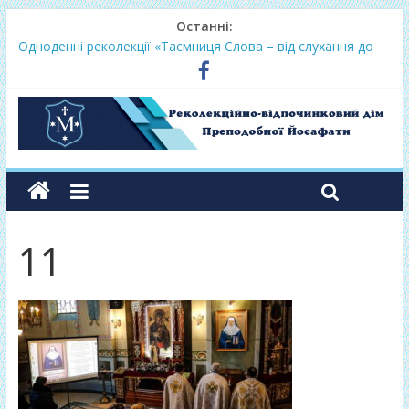
Останні:
Одноденні реколекції «Таємниця Слова – від слухання до
переміни»
Фундамент у грудні 2026
Lectio Divina – єв.Матея 2026
Нове життя в Христі – осінь 2026
Фундамент у вересні 2026
11