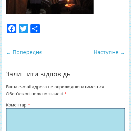
F
T
П
ac
w
о
e
itt
ді
← Попереднє
Наступне →
b
er
л
o
и
o
т
Залишити відповідь
k
и
Ваша e-mail адреса не оприлюднюватиметься.
ся
Обов’язкові поля позначені
*
Коментар
*