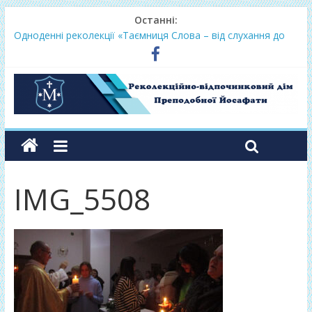
Останні:
Одноденні реколекції «Таємниця Слова – від слухання до
переміни»
Фундамент у грудні 2026
Lectio Divina – єв.Матея 2026
Нове життя в Христі – осінь 2026
Фундамент у вересні 2026
IMG_5508