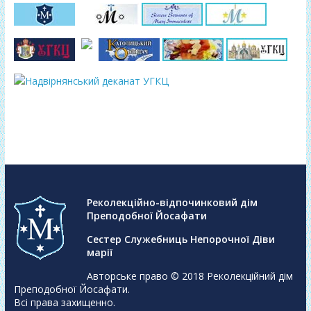
Реколекційно-відпочинковий дім
Преподобної Йосафати
Сестер Служебниць Непорочної Діви
марії
Авторське право © 2018
Реколекційний дім
Преподобної Йосафати
.
Всі права захищенно.