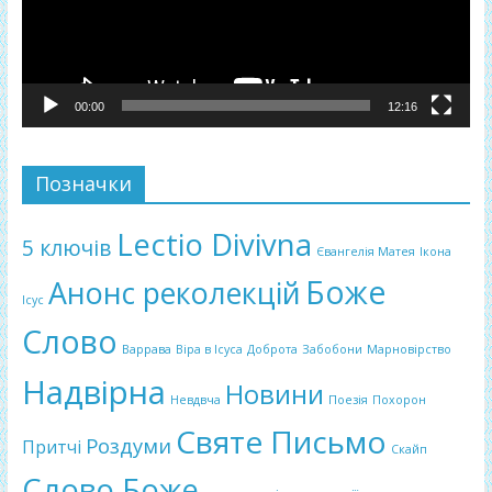
00:00
12:16
Позначки
Lectio Divivna
5 ключів
Євангелія Матея
Ікона
Боже
Анонс реколекцій
Ісус
Слово
Варрава
Віра в Ісуса
Доброта
Забобони
Марновірство
Надвірна
Новини
Невдвча
Поезія
Похорон
Святе Письмо
Роздуми
Притчі
Скайп
Слово Боже