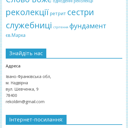
одноденні реколекції
реколекції
сестри
ретрит
служебниці
фундамент
стрітення
єв.Марка
Знайдіть нас
Адреса
Івано-Франківська обл,
м. Надвірна
вул. Шевченка, 9
78400
rekoldim@gmail.com
Інтернет-посилання: