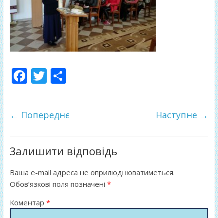
F
T
П
ac
w
о
e
itt
ді
← Попереднє
Наступне →
b
er
л
o
и
o
т
Залишити відповідь
k
и
Ваша e-mail адреса не оприлюднюватиметься.
ся
Обов’язкові поля позначені
*
Коментар
*