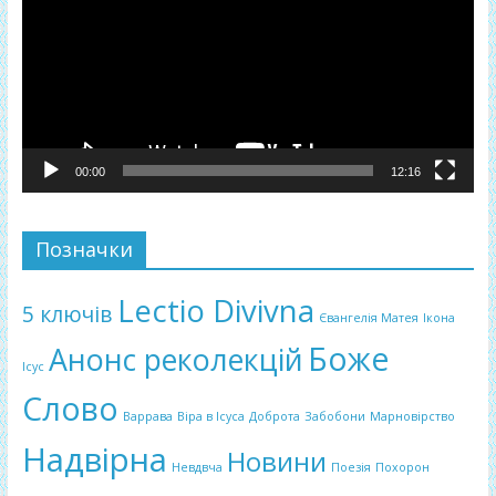
00:00
12:16
Позначки
Lectio Divivna
5 ключів
Євангелія Матея
Ікона
Боже
Анонс реколекцій
Ісус
Слово
Варрава
Віра в Ісуса
Доброта
Забобони
Марновірство
Надвірна
Новини
Невдвча
Поезія
Похорон