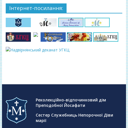
Інтернет-посилання:
Реколекційно-відпочинковий дім
Преподобної Йосафати
Сестер Служебниць Непорочної Діви
марії