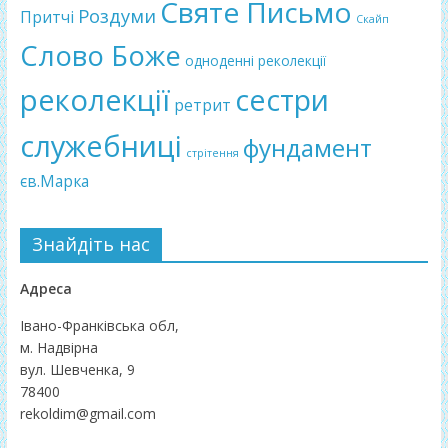
Святе Письмо
Роздуми
Притчі
Скайп
Слово Боже
одноденні реколекції
реколекції
сестри
ретрит
служебниці
фундамент
стрітення
єв.Марка
Знайдіть нас
Адреса
Івано-Франківська обл,
м. Надвірна
вул. Шевченка, 9
78400
rekoldim@gmail.com