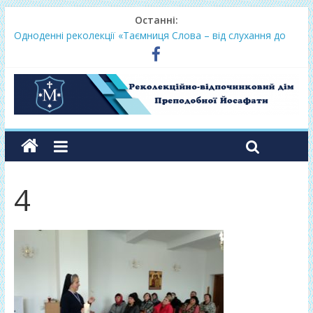
Останні:
Одноденні реколекції «Таємниця Слова – від слухання до
переміни»
Фундамент у грудні 2026
Lectio Divina – єв.Матея 2026
Нове життя в Христі – осінь 2026
Фундамент у вересні 2026
4