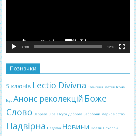
00:00
12:16
Позначки
Lectio Divivna
5 ключів
Євангелія Матея
Ікона
Боже
Анонс реколекцій
Ісус
Слово
Варрава
Віра в Ісуса
Доброта
Забобони
Марновірство
Надвірна
Новини
Невдвча
Поезія
Похорон