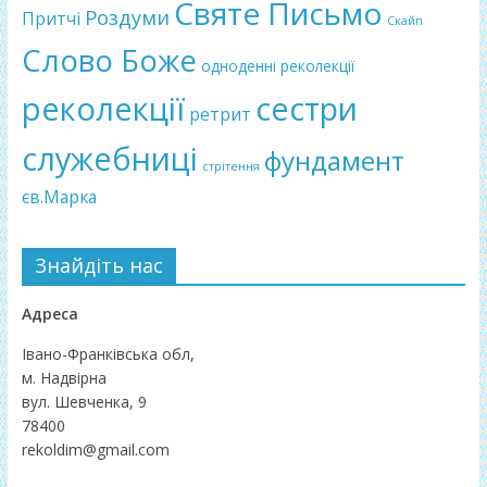
Святе Письмо
Роздуми
Притчі
Скайп
Слово Боже
одноденні реколекції
реколекції
сестри
ретрит
служебниці
фундамент
стрітення
єв.Марка
Знайдіть нас
Адреса
Івано-Франківська обл,
м. Надвірна
вул. Шевченка, 9
78400
rekoldim@gmail.com