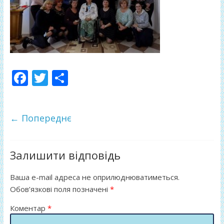
F
T
П
ac
w
о
e
itt
ді
← Попереднє
b
er
л
o
и
o
т
Залишити відповідь
k
и
Ваша e-mail адреса не оприлюднюватиметься.
ся
Обов’язкові поля позначені
*
Коментар
*