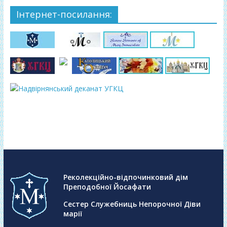
Інтернет-посилання:
Реколекційно-відпочинковий дім
Преподобної Йосафати
Сестер Служебниць Непорочної Діви
марії