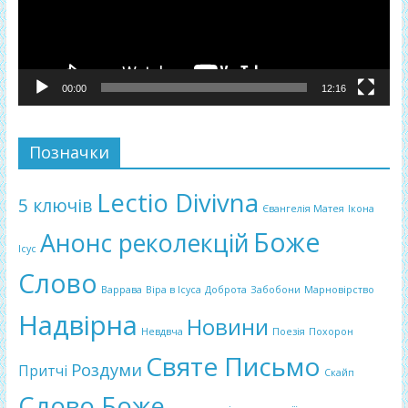
00:00
12:16
Позначки
Lectio Divivna
5 ключів
Євангелія Матея
Ікона
Боже
Анонс реколекцій
Ісус
Слово
Варрава
Віра в Ісуса
Доброта
Забобони
Марновірство
Надвірна
Новини
Невдвча
Поезія
Похорон
Святе Письмо
Роздуми
Притчі
Скайп
Слово Боже