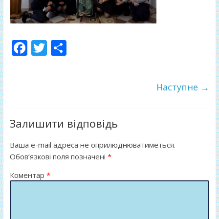
F
T
П
ac
w
о
e
itt
ді
Наступне →
b
er
л
o
и
o
т
Залишити відповідь
k
и
Ваша e-mail адреса не оприлюднюватиметься.
ся
Обов’язкові поля позначені
*
Коментар
*