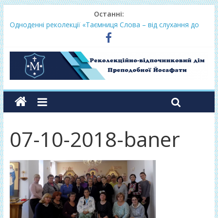
Останні:
Одноденні реколекції «Таємниця Слова – від слухання до
переміни»
Фундамент у грудні 2026
Lectio Divina – єв.Матея 2026
Нове життя в Христі – осінь 2026
Фундамент у вересні 2026
07-10-2018-baner