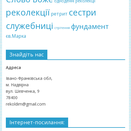
одноденні реколекції
реколекції
сестри
ретрит
служебниці
фундамент
стрітення
єв.Марка
Знайдіть нас
Адреса
Івано-Франківська обл,
м. Надвірна
вул. Шевченка, 9
78400
rekoldim@gmail.com
Інтернет-посилання: