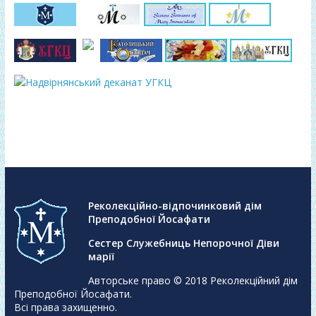
Реколекційно-відпочинковий дім
Преподобної Йосафати
Сестер Служебниць Непорочної Діви
марії
Авторське право © 2018
Реколекційний дім
Преподобної Йосафати
.
Всі права захищенно.