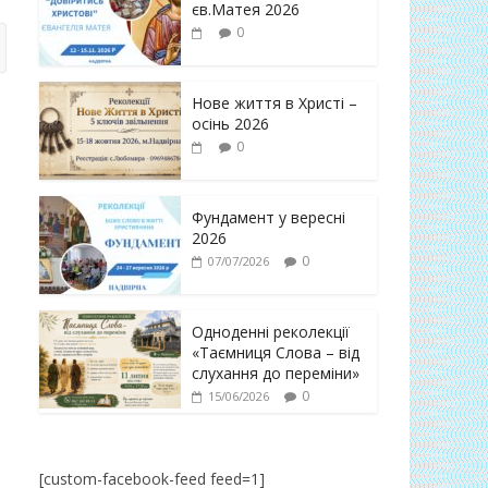
єв.Матея 2026
0
Нове життя в Христі –
осінь 2026
0
Фундамент у вересні
2026
0
07/07/2026
Одноденні реколекції
«Таємниця Слова – від
слухання до переміни»
0
15/06/2026
[custom-facebook-feed feed=1]