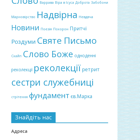
Слово
Варрава
Віра в Ісуса
Доброта
Забобони
Надвірна
Марновірство
Невдвча
Новини
Притчі
Поезія
Похорон
Святе Письмо
Роздуми
Слово Боже
одноденні
Скайп
реколекції
ретрит
реколекції
сестри служебниці
фундамент
єв.Марка
стрітення
Знайдіть нас
Адреса