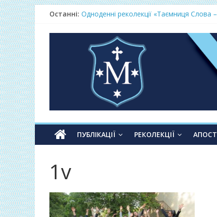
Останні:
Одноденні реколекції «Таємниця Слова –
Фундамент у грудні 2026
Lectio Divina – єв.Матея 2026
Нове життя в Христі – осінь 2026
Фундамент у вересні 2026
ПУБЛІКАЦІЇ
РЕКОЛЕКЦІЇ
АПОС
1v