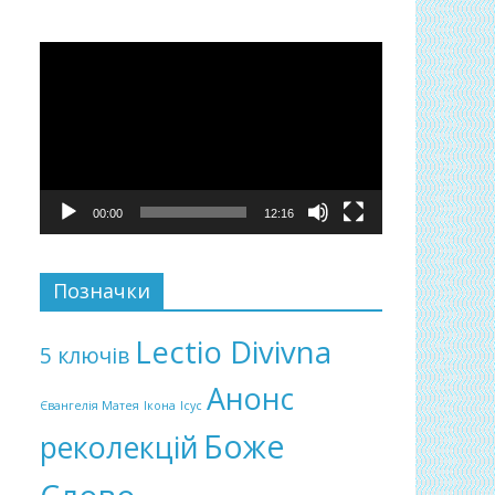
Відеопрогравач
00:00
12:16
Позначки
Lectio Divivna
5 ключів
Анонс
Євангелія Матея
Ікона
Ісус
Боже
реколекцій