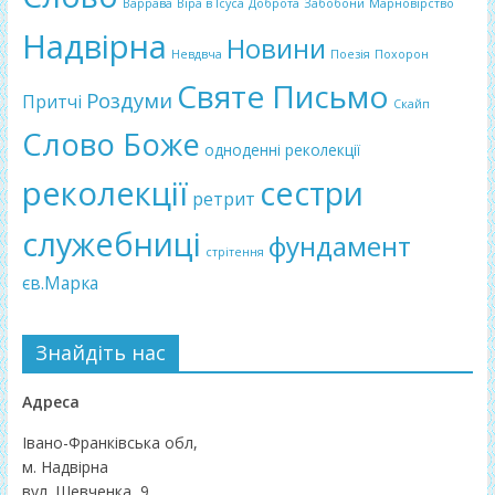
Варрава
Віра в Ісуса
Доброта
Забобони
Марновірство
Надвірна
Новини
Невдвча
Поезія
Похорон
Святе Письмо
Роздуми
Притчі
Скайп
Слово Боже
одноденні реколекції
реколекції
сестри
ретрит
служебниці
фундамент
стрітення
єв.Марка
Знайдіть нас
Адреса
Івано-Франківська обл,
м. Надвірна
вул. Шевченка, 9