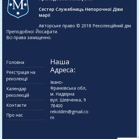
Сестер Служебниць Непорочної Діви
марії
Авторське право © 2018
Реколекційний дім
Преподобної Йосафати
.
Всі права захищенно.
Наша
Головна
Адреса:
Реєстрація на
реколекції
Івано-
Франківська обл,
Календар
м. Надвірна
реколекцій
вул. Шевченка, 9
Контакти
78400
rekoldim@gmail.co
Про нас
m