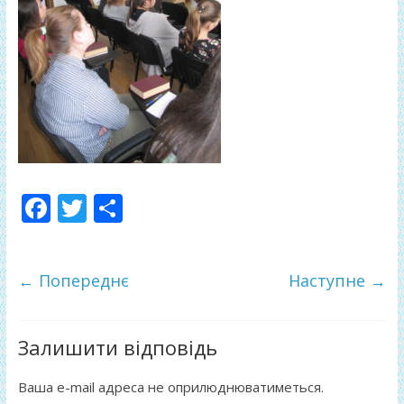
F
T
П
ac
w
о
e
itt
ді
← Попереднє
Наступне →
b
er
л
o
и
o
т
Залишити відповідь
k
и
Ваша e-mail адреса не оприлюднюватиметься.