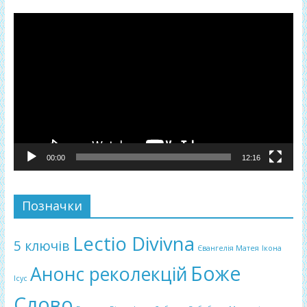
Відеопрогравач
00:00
12:16
Позначки
Lectio Divivna
5 ключів
Євангелія Матея
Ікона
Боже
Анонс реколекцій
Ісус
Слово