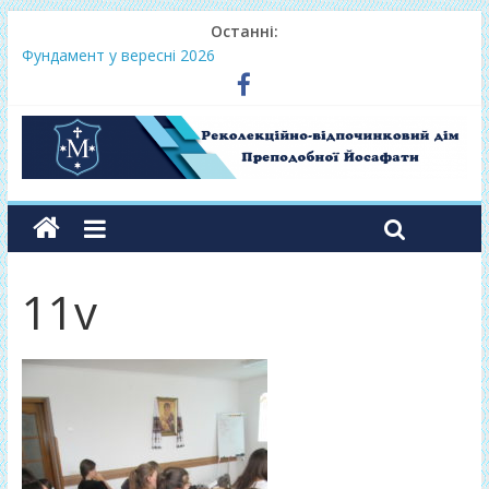
Останні:
Фундамент у вересні 2026
Одноденні реколекції «Таємниця Слова – від слухання до
переміни»
Фундамент у грудні 2026
Lectio Divina – єв.Матея 2026
Нове життя в Христі – осінь 2026
11v