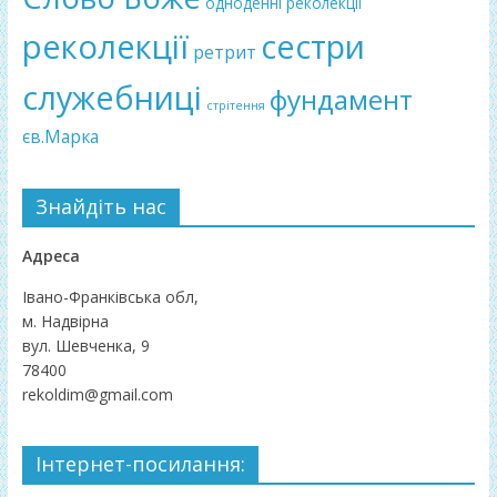
одноденні реколекції
реколекції
сестри
ретрит
служебниці
фундамент
стрітення
єв.Марка
Знайдіть нас
Адреса
Івано-Франківська обл,
м. Надвірна
вул. Шевченка, 9
78400
rekoldim@gmail.com
Інтернет-посилання: