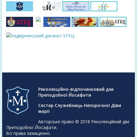
Реколекційно-відпочинковий дім
Преподобної Йосафати
Сестер Служебниць Непорочної Діви
марії
Авторське право © 2018
Реколекційний дім
Преподобної Йосафати
.
Всі права захищенно.