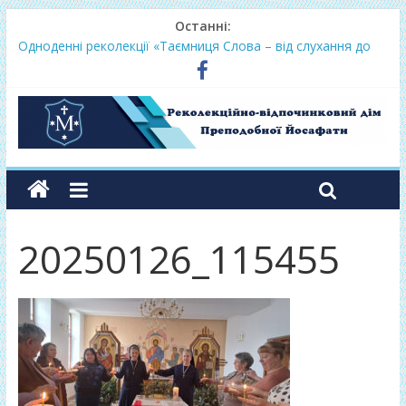
Останні:
Одноденні реколекції «Таємниця Слова – від слухання до
переміни»
Фундамент у грудні 2026
Lectio Divina – єв.Матея 2026
Нове життя в Христі – осінь 2026
Фундамент у вересні 2026
20250126_115455