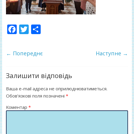
F
T
П
ac
w
о
e
itt
ді
← Попереднє
Наступне →
b
er
л
o
и
o
т
Залишити відповідь
k
и
Ваша e-mail адреса не оприлюднюватиметься.
ся
Обов’язкові поля позначені
*
Коментар
*