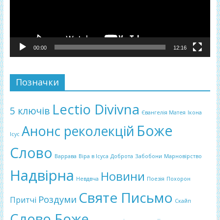
00:00
12:16
Позначки
Lectio Divivna
5 ключів
Євангелія Матея
Ікона
Боже
Анонс реколекцій
Ісус
Слово
Варрава
Віра в Ісуса
Доброта
Забобони
Марновірство
Надвірна
Новини
Невдвча
Поезія
Похорон
Святе Письмо
Роздуми
Притчі
Скайп
Слово Боже