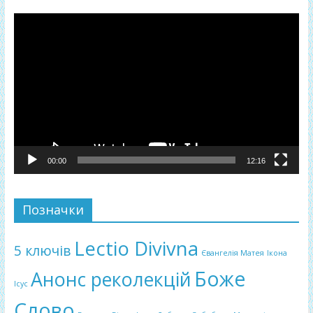
Відеопрогравач
00:00
12:16
Позначки
Lectio Divivna
5 ключів
Євангелія Матея
Ікона
Боже
Анонс реколекцій
Ісус
Слово