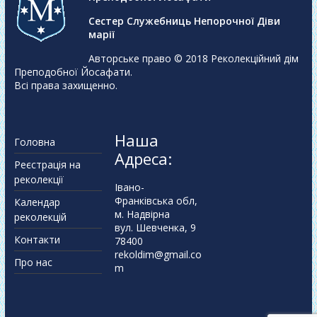
Сестер Служебниць Непорочної Діви
марії
Авторське право © 2018
Реколекційний дім
Преподобної Йосафати
.
Всі права захищенно.
Наша
Головна
Адреса:
Реєстрація на
реколекції
Івано-
Франківська обл,
Календар
м. Надвірна
реколекцій
вул. Шевченка, 9
Контакти
78400
rekoldim@gmail.co
Про нас
m