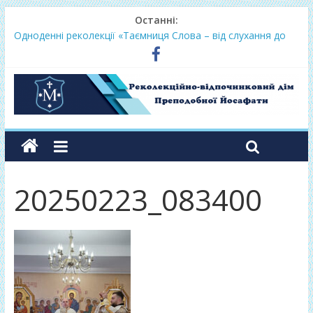
Останні:
Одноденні реколекції «Таємниця Слова – від слухання до
переміни»
Фундамент у грудні 2026
Lectio Divina – єв.Матея 2026
Нове життя в Христі – осінь 2026
Фундамент у вересні 2026
20250223_083400