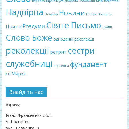
Варрава
Віра в Ісуса
Доброта
Забобони
Марновірство
Надвірна
Новини
Невдвча
Поезія
Похорон
Святе Письмо
Роздуми
Притчі
Скайп
Слово Боже
одноденні реколекції
реколекції
сестри
ретрит
служебниці
фундамент
стрітення
єв.Марка
Знайдіть нас
Адреса
Івано-Франківська обл,
м. Надвірна
вул. Шевченка, 9