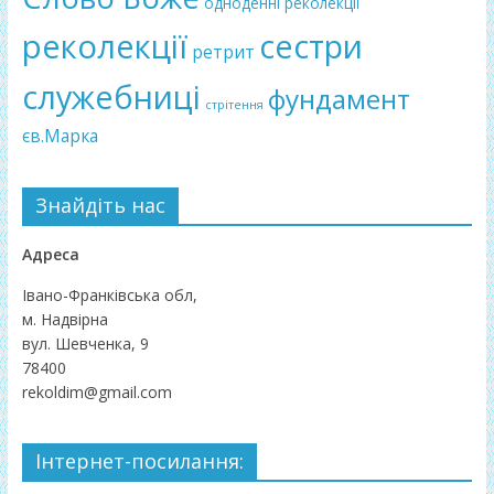
одноденні реколекції
реколекції
сестри
ретрит
служебниці
фундамент
стрітення
єв.Марка
Знайдіть нас
Адреса
Івано-Франківська обл,
м. Надвірна
вул. Шевченка, 9
78400
rekoldim@gmail.com
Інтернет-посилання: