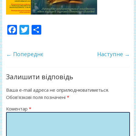
F
T
П
ac
w
о
e
itt
ді
← Попереднє
Наступне →
b
er
л
o
и
o
т
Залишити відповідь
k
и
Ваша e-mail адреса не оприлюднюватиметься.
ся
Обов’язкові поля позначені
*
Коментар
*