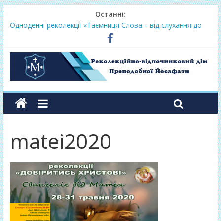
Останні:
Одноденні реколекції «Таємниця Слова – від слухання до
переміни»
Фундамент у грудні 2026
Lectio Divina – єв.Матея 2026
Нове життя в Христі – осінь 2026
Фундамент у вересні 2026
matei2020