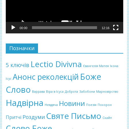
00:00
12:16
Позначки
Lectio Divivna
5 ключів
Євангелія Матея
Ікона
Боже
Анонс реколекцій
Ісус
Слово
Варрава
Віра в Ісуса
Доброта
Забобони
Марновірство
Надвірна
Новини
Невдвча
Поезія
Похорон
Святе Письмо
Роздуми
Притчі
Скайп
Слово Боже