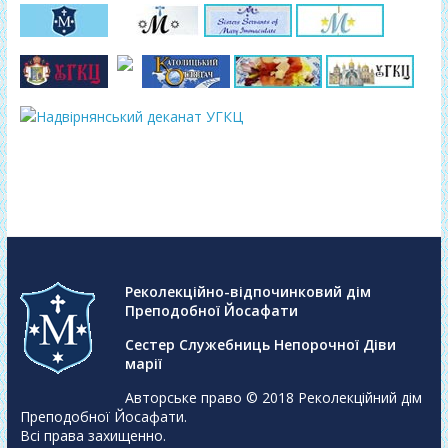
Реколекційно-відпочинковий дім
Преподобної Йосафати
Сестер Служебниць Непорочної Діви
марії
Авторське право © 2018
Реколекційний дім
Преподобної Йосафати
.
Всі права захищенно.