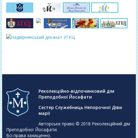
Реколекційно-відпочинковий дім
Преподобної Йосафати
Сестер Служебниць Непорочної Діви
марії
Авторське право © 2018
Реколекційний дім
Преподобної Йосафати
.
Всі права захищенно.