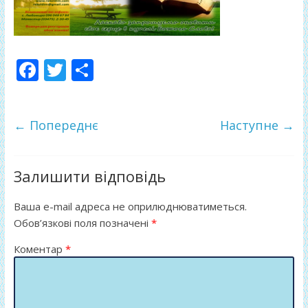
F
T
П
ac
w
о
e
itt
ді
← Попереднє
Наступне →
b
er
л
o
и
o
т
Залишити відповідь
k
и
Ваша e-mail адреса не оприлюднюватиметься.
ся
Обов’язкові поля позначені
*
Коментар
*