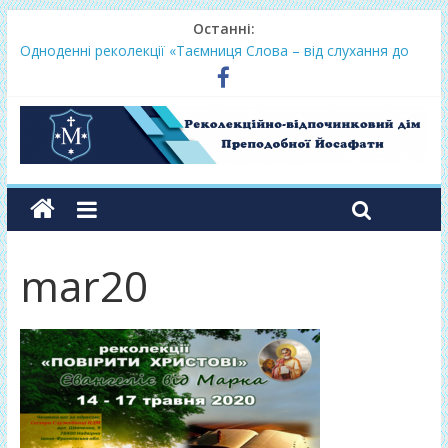
Останні:
Одноденні реколекції «Таємниця Слова – від слухання до
переміни»
Фундамент у грудні 2026
Lectio Divina – єв.Матея 2026
Нове життя в Христі – осінь 2026
Фундамент у вересні 2026
mar20