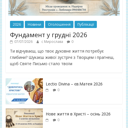
2026
Новини
Оголошення
Публікації
Фундамент у грудні 2026
07/07/2026
с Мирослава
0
Ти відчуваєш, що твоє духовне життя потребує
глибини? Шукаєш живої зустрічі з Творцем і прагнеш,
щоб Святе Письмо стало твоїм
Lectio Divina – єв.Матея 2026
0
Нове життя в Христі – осінь 2026
0