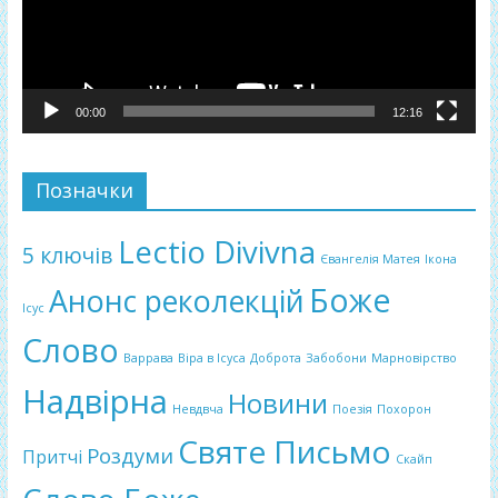
00:00
12:16
Позначки
Lectio Divivna
5 ключів
Євангелія Матея
Ікона
Боже
Анонс реколекцій
Ісус
Слово
Варрава
Віра в Ісуса
Доброта
Забобони
Марновірство
Надвірна
Новини
Невдвча
Поезія
Похорон
Святе Письмо
Роздуми
Притчі
Скайп