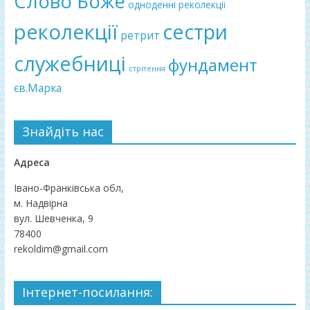
Слово Боже
одноденні реколекції
реколекції
сестри
ретрит
служебниці
фундамент
стрітення
єв.Марка
Знайдіть нас
Адреса
Івано-Франківська обл,
м. Надвірна
вул. Шевченка, 9
78400
rekoldim@gmail.com
Інтернет-посилання: