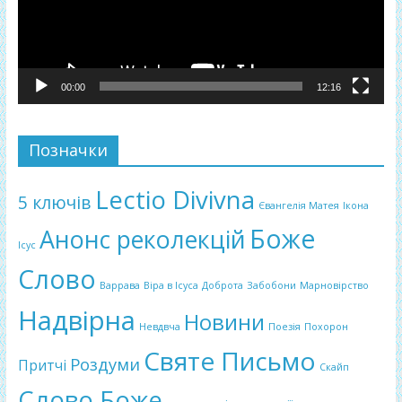
00:00
12:16
Позначки
Lectio Divivna
5 ключів
Євангелія Матея
Ікона
Боже
Анонс реколекцій
Ісус
Слово
Варрава
Віра в Ісуса
Доброта
Забобони
Марновірство
Надвірна
Новини
Невдвча
Поезія
Похорон
Святе Письмо
Роздуми
Притчі
Скайп
Слово Боже