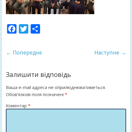
F
T
П
ac
w
о
e
itt
ді
← Попереднє
Наступне →
b
er
л
o
и
o
т
Залишити відповідь
k
и
Ваша e-mail адреса не оприлюднюватиметься.
ся
Обов’язкові поля позначені
*
Коментар
*