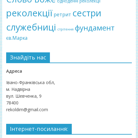
одноденні реколекції
реколекції
сестри
ретрит
служебниці
фундамент
стрітення
єв.Марка
Знайдіть нас
Адреса
Івано-Франківська обл,
м. Надвірна
вул. Шевченка, 9
78400
rekoldim@gmail.com
Інтернет-посилання: