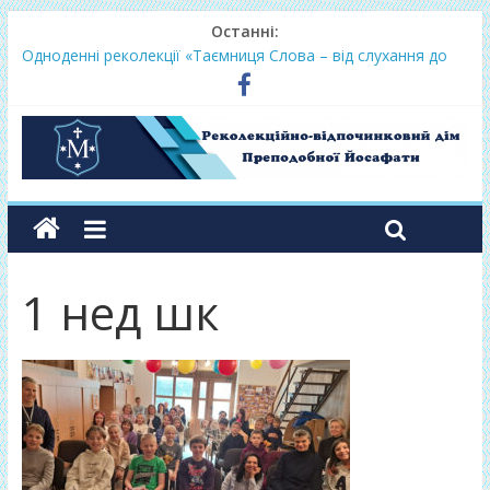
Останні:
Одноденні реколекції «Таємниця Слова – від слухання до
переміни»
Фундамент у грудні 2026
Lectio Divina – єв.Матея 2026
Нове життя в Христі – осінь 2026
Фундамент у вересні 2026
1 нед шк