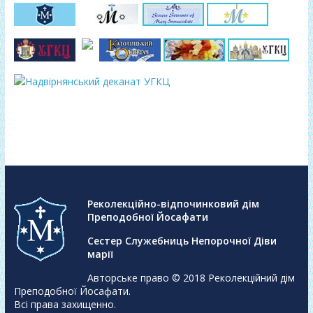
Реколекційно-відпочинковий дім
Преподобної Йосафати
Сестер Служебниць Непорочної Діви
марії
Авторське право © 2018
Реколекційний дім
Преподобної Йосафати
.
Всі права захищенно.