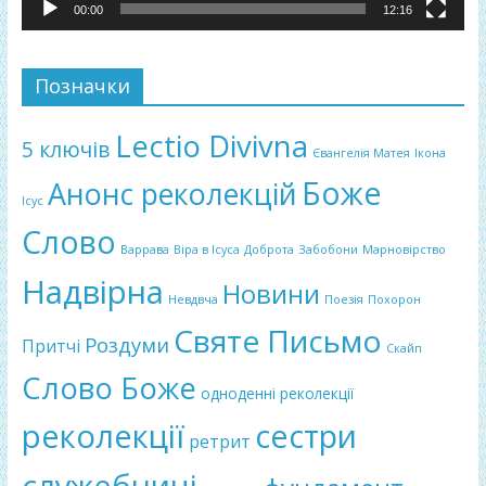
00:00
12:16
Позначки
Lectio Divivna
5 ключів
Євангелія Матея
Ікона
Боже
Анонс реколекцій
Ісус
Слово
Варрава
Віра в Ісуса
Доброта
Забобони
Марновірство
Надвірна
Новини
Невдвча
Поезія
Похорон
Святе Письмо
Роздуми
Притчі
Скайп
Слово Боже
одноденні реколекції
реколекції
сестри
ретрит
служебниці