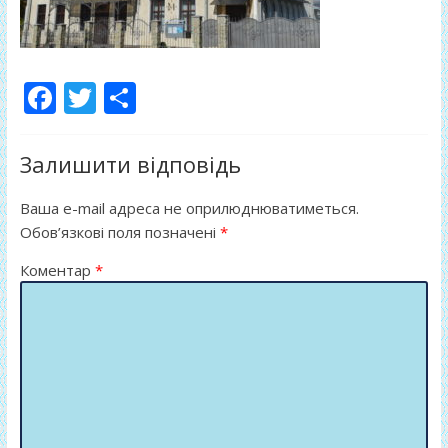
F
T
П
ac
w
о
e
itt
ді
Залишити відповідь
b
er
л
Ваша e-mail адреса не оприлюднюватиметься.
o
и
Обов’язкові поля позначені
*
o
т
Коментар
*
k
и
ся