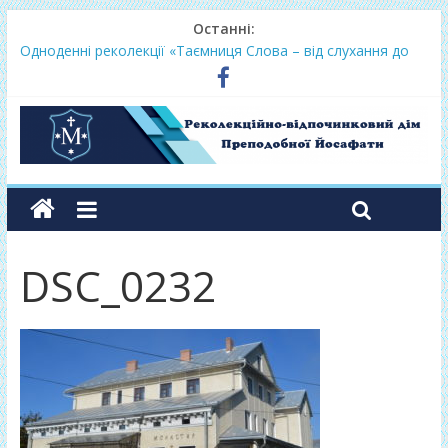
Останні:
Одноденні реколекції «Таємниця Слова – від слухання до
переміни»
Фундамент у грудні 2026
Lectio Divina – єв.Матея 2026
Нове життя в Христі – осінь 2026
Фундамент у вересні 2026
DSC_0232