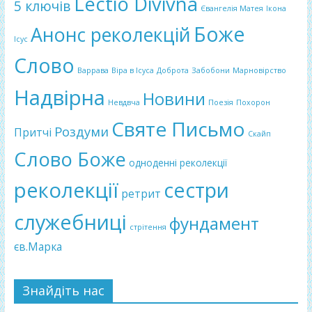
Lectio Divivna
5 ключів
Євангелія Матея
Ікона
Боже
Анонс реколекцій
Ісус
Слово
Варрава
Віра в Ісуса
Доброта
Забобони
Марновірство
Надвірна
Новини
Невдвча
Поезія
Похорон
Святе Письмо
Роздуми
Притчі
Скайп
Слово Боже
одноденні реколекції
реколекції
сестри
ретрит
служебниці
фундамент
стрітення
єв.Марка
Знайдіть нас