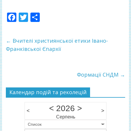
F
T
П
ac
w
о
e
itt
ді
←
Вчителі християнської етики Івано-
b
er
л
Франківської Єпархії
o
и
o
т
k
и
Формації СНДМ
→
ся
Календар подій та реколецій
<
2026
>
<
>
Серпень
Список