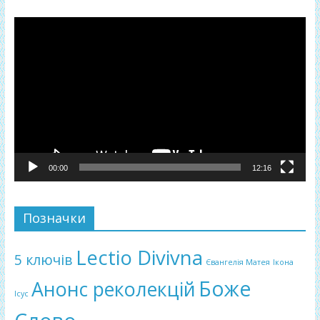
Відеопрогравач
00:00
12:16
Позначки
Lectio Divivna
5 ключів
Євангелія Матея
Ікона
Боже
Анонс реколекцій
Ісус