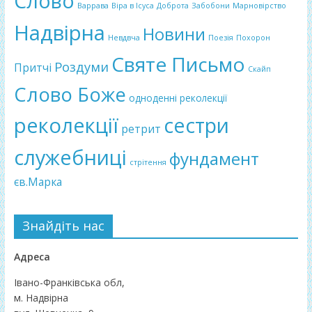
Слово
Варрава
Віра в Ісуса
Доброта
Забобони
Марновірство
Надвірна
Новини
Невдвча
Поезія
Похорон
Святе Письмо
Роздуми
Притчі
Скайп
Слово Боже
одноденні реколекції
реколекції
сестри
ретрит
служебниці
фундамент
стрітення
єв.Марка
Знайдіть нас
Адреса
Івано-Франківська обл,
м. Надвірна