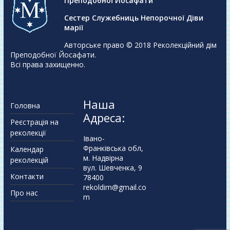
Преподобної Йосафати
Сестер Служебниць Непорочної Діви
марії
Авторське право © 2018
Реколекційний дім
Преподобної Йосафати
.
Всі права захищенно.
Наша
Головна
Адреса:
Реєстрація на
реколекції
Івано-
Франківська обл,
Календар
м. Надвірна
реколекцій
вул. Шевченка, 9
Контакти
78400
rekoldim@gmail.co
Про нас
m