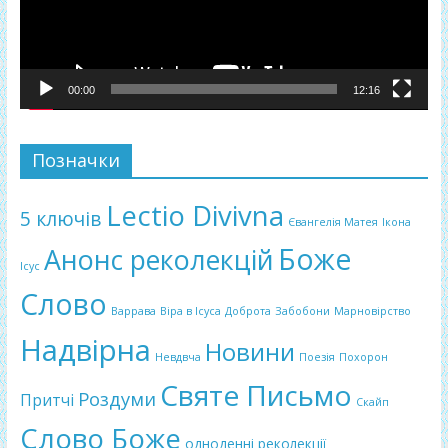
00:00
12:16
Позначки
Lectio Divivna
5 ключів
Євангелія Матея
Ікона
Боже
Анонс реколекцій
Ісус
Слово
Варрава
Віра в Ісуса
Доброта
Забобони
Марновірство
Надвірна
Новини
Невдвча
Поезія
Похорон
Святе Письмо
Роздуми
Притчі
Скайп
Слово Боже
одноденні реколекції