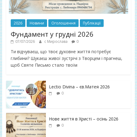
2026
Новини
Оголошення
Публікації
Фундамент у грудні 2026
07/07/2026
с Мирослава
0
Ти відчуваєш, що твоє духовне життя потребує
глибини? Шукаєш живої зустрічі з Творцем і прагнеш,
щоб Святе Письмо стало твоїм
Lectio Divina – єв.Матея 2026
0
Нове життя в Христі – осінь 2026
0