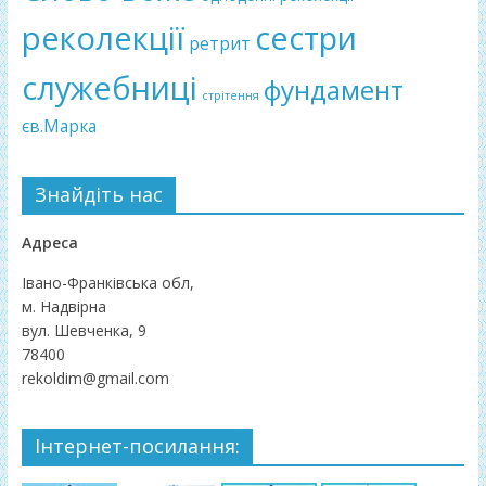
реколекції
сестри
ретрит
служебниці
фундамент
стрітення
єв.Марка
Знайдіть нас
Адреса
Івано-Франківська обл,
м. Надвірна
вул. Шевченка, 9
78400
rekoldim@gmail.com
Інтернет-посилання: