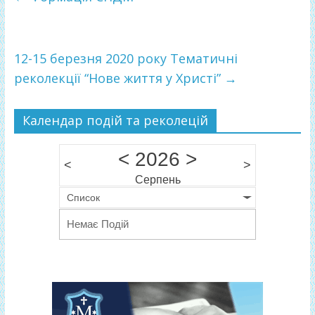
b
er
л
o
и
o
т
12-15 березня 2020 року Тематичні
k
и
реколекції “Нове життя у Христі”
→
ся
Календар подій та реколецій
<
2026
>
<
>
Серпень
Список
Немає Подій