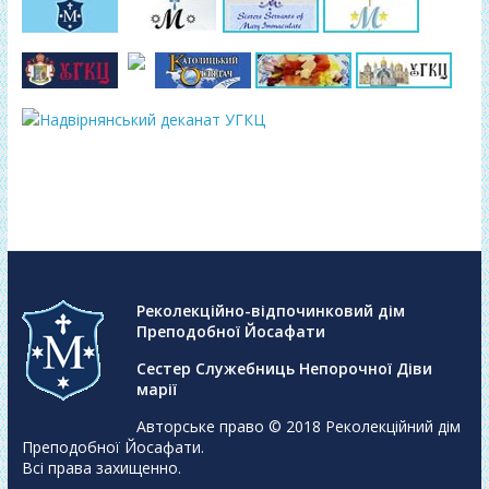
Реколекційно-відпочинковий дім
Преподобної Йосафати
Сестер Служебниць Непорочної Діви
марії
Авторське право © 2018
Реколекційний дім
Преподобної Йосафати
.
Всі права захищенно.