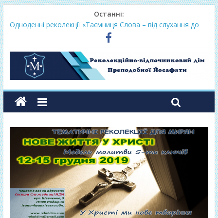
Останні:
Одноденні реколекції «Таємниця Слова – від слухання до
переміни»
Фундамент у грудні 2026
Lectio Divina – єв.Матея 2026
Нове життя в Христі – осінь 2026
Фундамент у вересні 2026