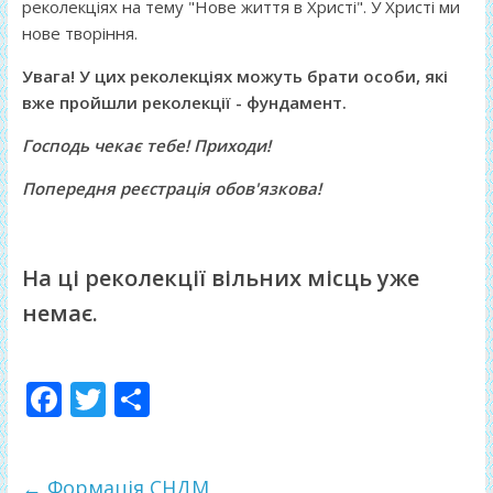
реколекціях на тему "Нове життя в Христі". У Христі ми
нове творіння.
Увага
! У цих
реколекціях
можуть брати особи, які
вже пройшли
реколекції
- фундамент.
Господь чекає тебе! Приходи!
Попередня реєстрація обов'язкова!
На ці реколекції вільних місць уже
нема
є.
F
T
П
ac
w
о
e
itt
ді
←
Формація СНДМ